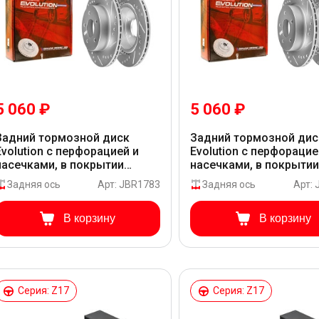
5 060 ₽
5 060 ₽
Задний тормозной диск
Задний тормозной дис
Evolution с перфорацией и
Evolution с перфорацие
насечками, в покрытии
насечками, в покрыти
GEOMET для Renault AUSTRAL
GEOMET для Renault A
Задняя ось
Арт: JBR1783
Задняя ось
Арт:
HGMF
HGMJ
В корзину
В корзину
Серия: Z17
Серия: Z17