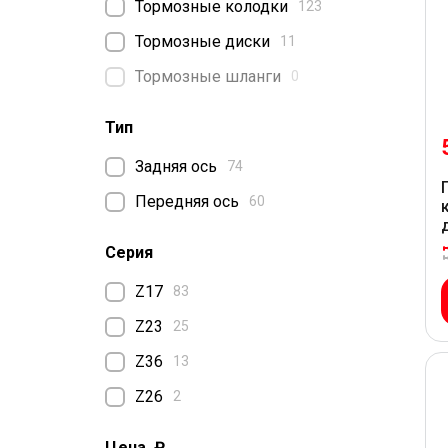
Тормозные колодки
123
Тормозные диски
11
Тормозные шланги
0
Тип
Задняя ось
74
Передняя ось
60
Серия
Z17
83
Z23
25
Z36
13
Z26
2
Цена, ₽