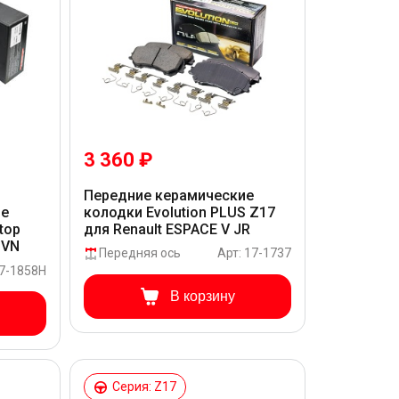
3 360 ₽
Передние керамические
колодки Evolution PLUS Z17
ие
для Renault ESPACE V JR
top
 VN
Передняя ось
Арт: 17-1737
17-1858H
В корзину
Серия: Z17