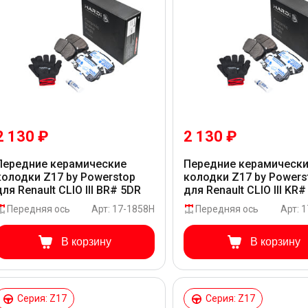
2 130 ₽
2 130 ₽
Передние керамические
Передние керамическ
колодки Z17 by Powerstop
колодки Z17 by Powers
для Renault CLIO III BR# 5DR
для Renault CLIO III KR#
Передняя ось
Арт: 17-1858H
Передняя ось
Арт: 
В корзину
В корзину
Серия: Z17
Серия: Z17