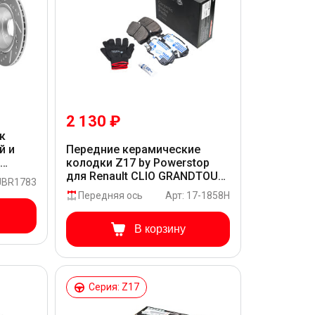
2 130 ₽
к
й и
Передние керамические
и
колодки Z17 by Powerstop
USTRAL
для Renault CLIO GRANDTOUR
 JBR1783
KR#
Передняя ось
Арт: 17-1858H
В корзину
Серия: Z17