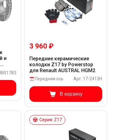
3 960 ₽
к
й и
Передние керамические
и
колодки Z17 by Powerstop
USTRAL
для Renault AUSTRAL HGM2
 JBR1783
Передняя ось
Арт: 17-2413H
В корзину
Серия: Z17