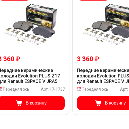
3 360 ₽
3 360 ₽
Передние керамические
Передние керамическ
колодки Evolution PLUS Z17
колодки Evolution PLU
для Renault ESPACE V JRA5
для Renault ESPACE V 
Передняя ось
Арт: 17-1737
Передняя ось
Арт:
В корзину
В корзину