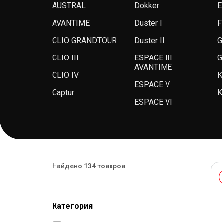
AUSTRAL
Dokker
E
AVANTIME
Duster I
F
CLIO GRANDTOUR
Duster II
G
CLIO III
ESPACE III
G
AVANTIME
CLIO IV
K
ESPACE V
Captur
K
ESPACE VI
Найдено 134 товаров
Категория