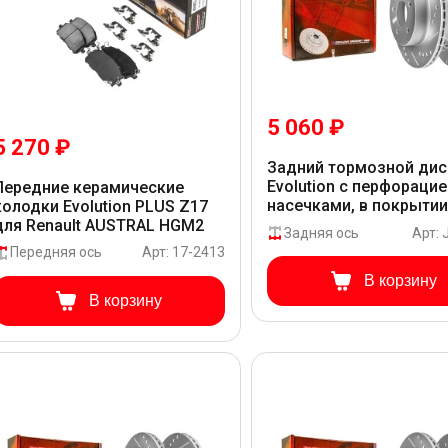
5 060 ₽
5 270 ₽
Задний тормозной дис
Evolution с перфорацие
Передние керамические
насечками, в покрыти
колодки Evolution PLUS Z17
GEOMET для Renault A
для Renault AUSTRAL HGM2
Задняя ось
Арт:
HGM2
Передняя ось
Арт: 17-2413
В корзину
В корзину