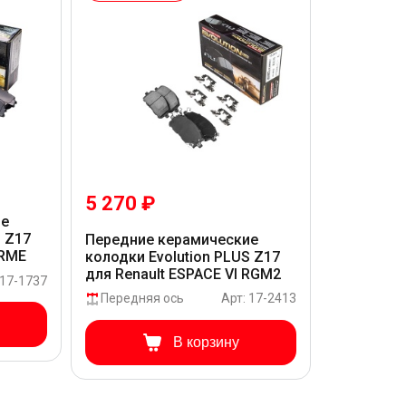
5 270 ₽
ие
S Z17
Передние керамические
JRME
колодки Evolution PLUS Z17
для Renault ESPACE VI RGM2
 17-1737
Передняя ось
Арт: 17-2413
В корзину