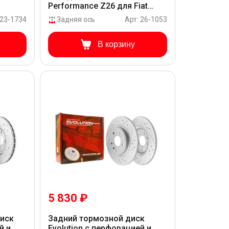
Performance Z26 для Fiat
Coupe _
 23-1734
Задняя ось
Арт: 26-1053
В корзину
5 830 ₽
диск
Задний тормозной диск
й и
Evolution с перфорацией и