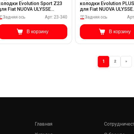
колодки Evolution Sport Z23
колодки Evolution PLU
для Fiat NUOVA ULYSSE
для Fiat NUOVA ULYSSE
179.941.0.0
179.941.0.0
Задняя ось
Арт: 23-340
Задняя ось
Арт
В корзину
В корзину
1
2
»
Главная
Сотрудничес