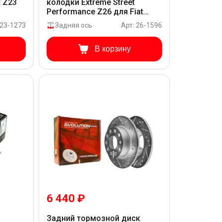
t Z23
колодки Extreme Street
Performance Z26 для Fiat
FREEMONT JC
 23-1273
Задняя ось
Арт: 26-1596
В корзину
6 440 ₽
Задний тормозной диск