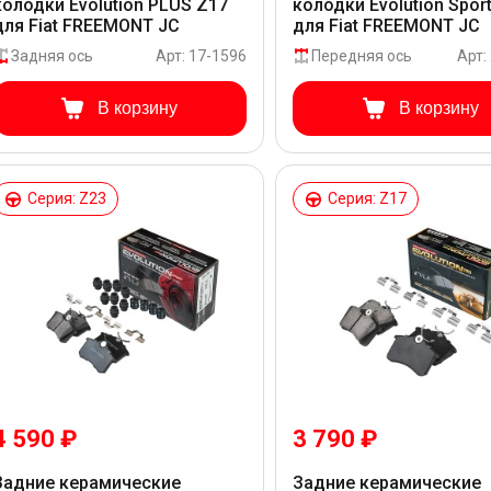
колодки Evolution PLUS Z17
колодки Evolution Spor
для Fiat FREEMONT JC
для Fiat FREEMONT JC
Задняя ось
Арт: 17-1596
Передняя ось
Арт:
В корзину
В корзину
Серия: Z23
Серия: Z17
4 590 ₽
3 790 ₽
Задние керамические
Задние керамические