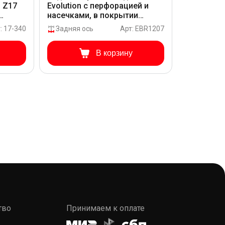
S Z17
Evolution с перфорацией и
насечками, в покрытии
GEOMET для Fiat NUOVA
: 17-340
Задняя ось
Арт: EBR1207
ULYSSE 179.941.0.0
В корзину
тво
Принимаем к оплате