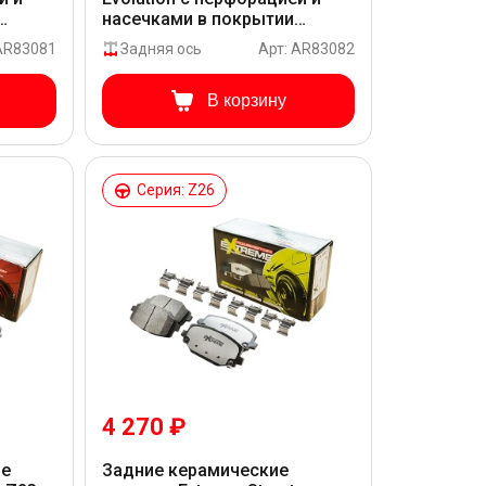
насечками в покрытии
MONT
GEOMET ддя Chrysler
 AR83081
Задняя ось
Арт: AR83082
Voyager, Dodge Caravan,
Journey для Fiat FREEMONT
JC
В корзину
Серия: Z26
4 270 ₽
ие
Задние керамические