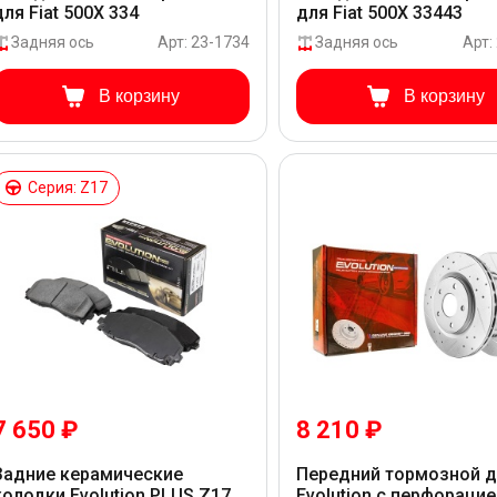
для Fiat 500X 334
для Fiat 500X 33443
Задняя ось
Арт: 23-1734
Задняя ось
Арт:
В корзину
В корзину
Серия: Z17
7 650 ₽
8 210 ₽
Задние керамические
Передний тормозной 
колодки Evolution PLUS Z17
Evolution с перфорацие