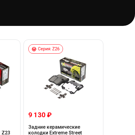
Серия: Z26
9 130 ₽
Задние керамические
t Z23
колодки Extreme Street