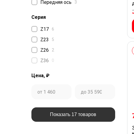
Передняя ось
3
Серия
Z17
6
Z23
5
Z26
2
Z36
0
Цена, ₽
Показать 17 товаров