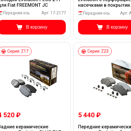
для Fiat FREEMONT JC
насечками в покрытии
GEOMET для Fiat FREE
Передняя ось
Арт: 17-2177
Передняя ось
Арт:
JC
В корзину
В корзину
Серия: Z17
Серия: Z23
4 520 ₽
5 440 ₽
Задние керамические
Передние керамическ