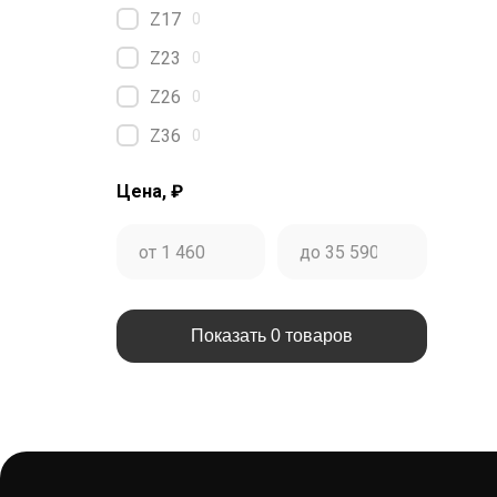
Z17
0
Z23
0
Z26
0
Z36
0
Цена, ₽
Показать 0 товаров