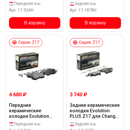
Powerstop для
Changan CS35 PLUS
Передняя ось
Задняя ось
Changan CS35 PLUS
SC7144
Арт: 17-924H
Арт: 17-1878H
SC7144
В корзину
В корзину
Серия: Z17
Серия: Z17
4 680 ₽
3 740 ₽
Передние
Задние керамические
керамические
колодки Evolution
колодки Evolution
PLUS Z17 для Changan
PLUS Z17 для Changan
CS35 PLUS SC7164
Передняя ось
Задняя ось
CS35 PLUS SC7164