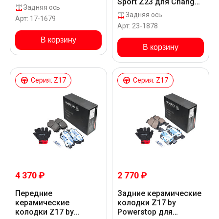
Sport Z23 для Changan
CS35 PLUS SC7144
Задняя ось
CS35 PLUS SC7144
Задняя ось
Арт: 17-1679
Арт: 23-1878
В корзину
В корзину
Серия: Z17
Серия: Z17
4 370 ₽
2 770 ₽
Передние
Задние керамические
керамические
колодки Z17 by
колодки Z17 by
Powerstop для