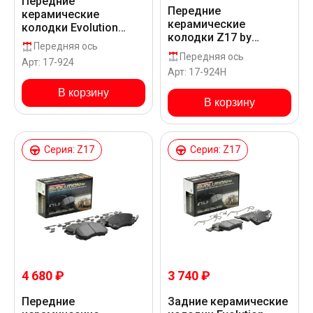
Передние
Передние
керамические
керамические
колодки Evolution
колодки Z17 by
PLUS Z17 для Changan
Передняя ось
Powerstop для
CS35 SC7164
Передняя ось
Арт: 17-924
Changan CS35 SC7164
Арт: 17-924H
В корзину
В корзину
Серия: Z17
Серия: Z17
4 680 ₽
3 740 ₽
Передние
Задние керамические