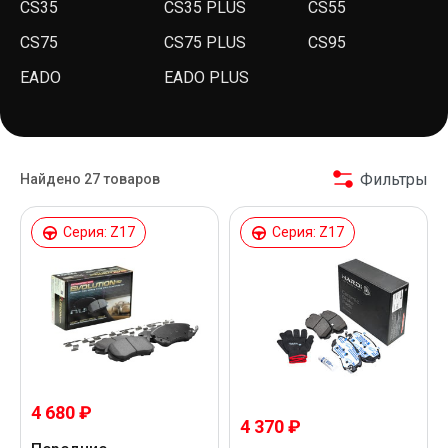
CS35
CS35 PLUS
CS55
CS75
CS75 PLUS
CS95
EADO
EADO PLUS
Фильтры
Найдено 27 товаров
Серия: Z17
Серия: Z17
4 680 ₽
4 370 ₽