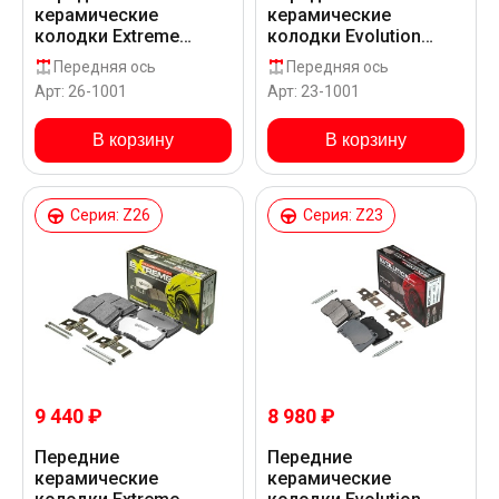
керамические
керамические
колодки Extreme
колодки Evolution
Street Performance
Sport Z23 для Alfa
Передняя ось
Передняя ось
Z26 для Alfa Romeo
Romeo 159 _
Арт: 26-1001
Арт: 23-1001
159 _
В корзину
В корзину
Серия: Z26
Серия: Z23
9 440 ₽
8 980 ₽
Передние
Передние
керамические
керамические