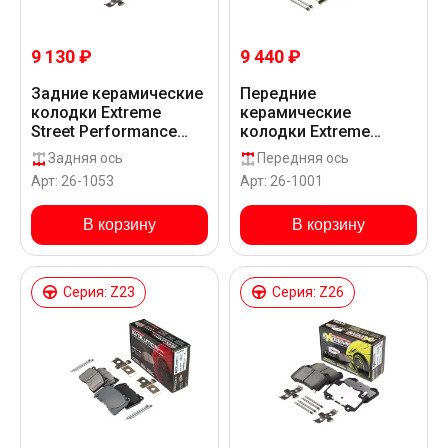
9 130 ₽
9 440 ₽
Задние керамические
Передние
колодки Extreme
керамические
Street Performance
колодки Extreme
Z26 для Alfa Romeo
Street Performance
Задняя ось
Передняя ось
147 937GTA
Z26 для Alfa Romeo
Арт: 26-1053
Арт: 26-1001
147 937GTA
В корзину
В корзину
Серия: Z23
Серия: Z26