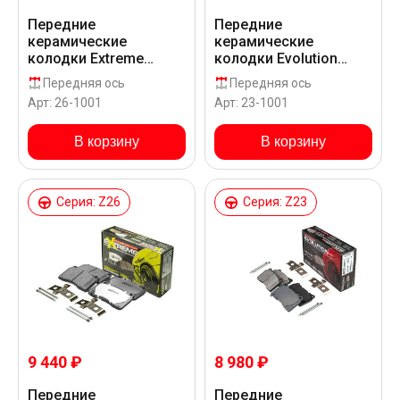
Передние
Передние
керамические
керамические
колодки Extreme
колодки Evolution
Street Performance
Sport Z23 для Alfa
Передняя ось
Передняя ось
Z26 для Alfa Romeo
Romeo 156 GTA
Арт: 26-1001
Арт: 23-1001
156 GTA
В корзину
В корзину
Серия: Z26
Серия: Z23
9 440 ₽
8 980 ₽
Передние
Передние