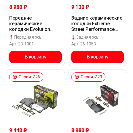
8 980 ₽
9 130 ₽
Передние
Задние керамические
керамические
колодки Extreme
колодки Evolution
Street Performance
Sport Z23 для Alfa
Z26 для Alfa Romeo
Передняя ось
Задняя ось
Romeo 147 937GTA
156 GTA
Арт: 23-1001
Арт: 26-1053
В корзину
В корзину
Серия: Z26
Серия: Z23
9 440 ₽
8 980 ₽