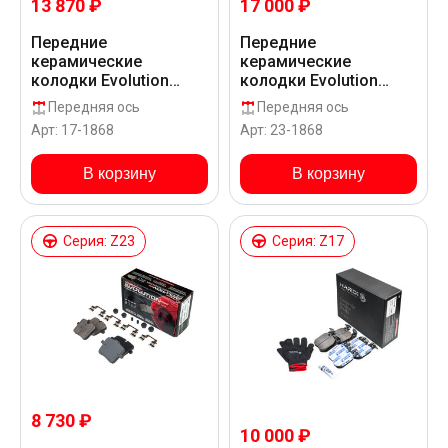
13 870 ₽
17 000 ₽
Передние
Передние
керамические
керамические
колодки Evolution
колодки Evolution
PLUS Z17 для Rolls-
Sport Z23 для Rolls-
Передняя ось
Передняя ось
Royce CULLINAN RR31
Royce CULLINAN RR31
Арт: 17-1868
Арт: 23-1868
В корзину
В корзину
Серия: Z23
Серия: Z17
8 730 ₽
10 000 ₽