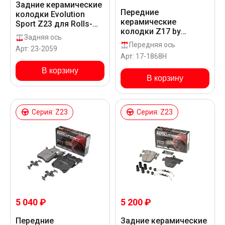
Задние керамические
Передние
колодки Evolution
керамические
Sport Z23 для Rolls-
колодки Z17 by
Royce CULLINAN RR31
Задняя ось
Powerstop для Rolls-
Передняя ось
Арт: 23-2059
Royce CULLINAN RR31
Арт: 17-1868H
В корзину
В корзину
Серия: Z23
Серия: Z23
5 040 ₽
5 200 ₽
Передние
Задние керамические