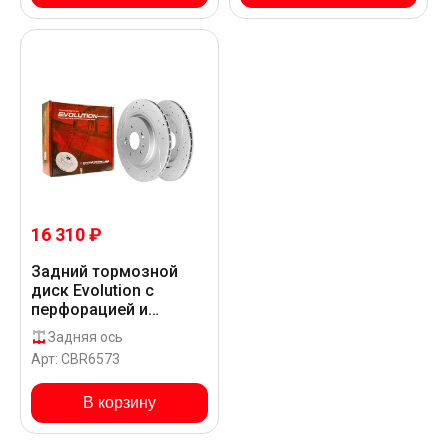
16 310 ₽
Задний тормозной
диск Evolution с
перфорацией и
насечками в покрытии
Задняя ось
GEOMET для Hyundai
Арт: CBR6573
PALISADE PS822
В корзину