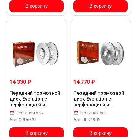
В корзину
В корзину
14 330 ₽
14 770 ₽
Передний тормозной
Передний тормозной
диск Evolution с
диск Evolution с
перфорацией и
перфорацией и
насечками в покрытии
насечками в покрытии
Передняя ось
Передняя ось
GEOMET для Hyundai
GEOMET для Hyundai
Арт: CBR6538
Арт: JBR1906
PALISADE PS822
PALISADE PS822
В корзину
В корзину