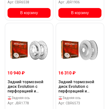
Арт: CBR6538
Арт: JBR1906
PALISADE PS819 US
PALISADE PS819 US
В корзину
В корзину
10 940 ₽
16 310 ₽
Задний тормозной
Задний тормозной
диск Evolution с
диск Evolution с
перфорацией и
перфорацией и
насечками в покрытии
насечками в покрытии
Задняя ось
Задняя ось
GEOMET для Hyundai
GEOMET для Hyundai
Арт: JBR1778
Арт: CBR6573
PALISADE PS819 US
PALISADE PS819 US