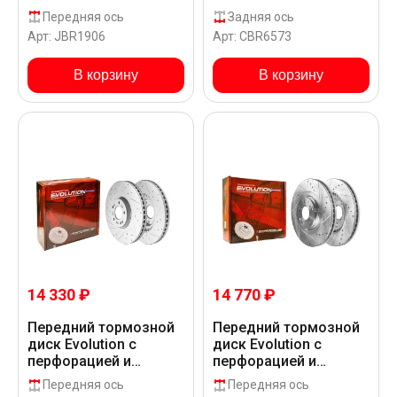
насечками в покрытии
насечками в покрытии
Передняя ось
Задняя ось
GEOMET для Hyundai
GEOMET для Hyundai
Арт: JBR1906
Арт: CBR6573
PALISADE PS819
PALISADE PS819
В корзину
В корзину
14 330 ₽
14 770 ₽
Передний тормозной
Передний тормозной
диск Evolution с
диск Evolution с
перфорацией и
перфорацией и
насечками в покрытии
насечками в покрытии
Передняя ось
Передняя ось
GEOMET для Hyundai
GEOMET для Hyundai