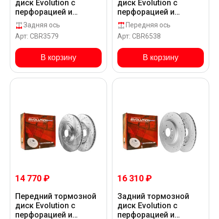
диск Evolution с
диск Evolution с
перфорацией и
перфорацией и
насечками, в
насечками в покрытии
Задняя ось
Передняя ось
покрытии GEOMET для
GEOMET для Hyundai
Арт: CBR3579
Арт: CBR6538
Hyundai PALISADE LX3
PALISADE PS819
В корзину
В корзину
14 770 ₽
16 310 ₽
Передний тормозной
Задний тормозной
диск Evolution с
диск Evolution с
перфорацией и
перфорацией и