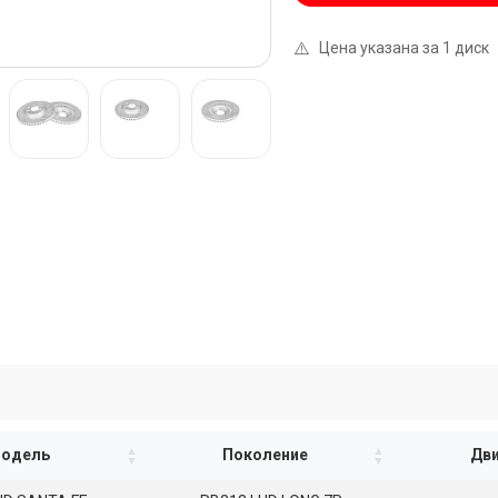
⚠️
Цена указана за 1 диск
одель
Поколение
Дви