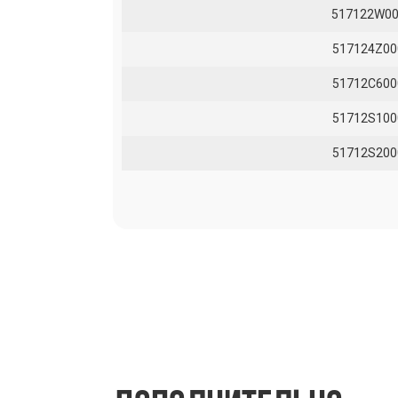
517122W0
517124Z00
51712C600
51712S100
51712S200