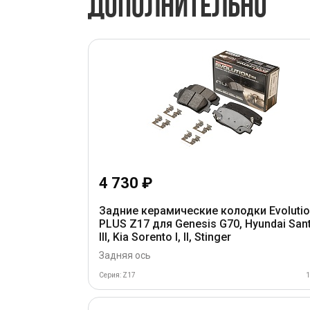
ДОПОЛНИТЕЛЬНО
4 730 ₽
Задние керамические колодки Evoluti
PLUS Z17 для Genesis G70, Hyundai San
III, Kia Sorento I, II, Stinger
Задняя ось
Серия: Z17
1