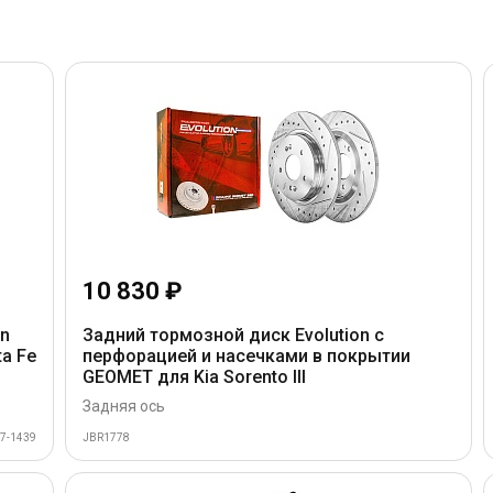
10 830 ₽
on
Задний тормозной диск Evolution с
ta Fe
перфорацией и насечками в покрытии
GEOMET для Kia Sorento III
Задняя ось
7-1439
JBR1778