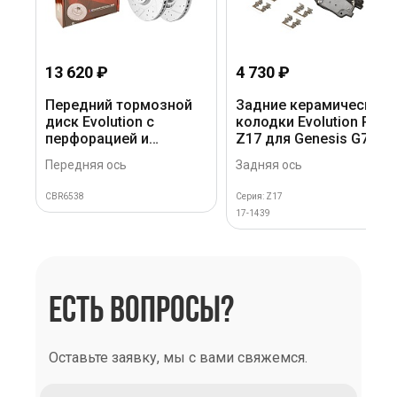
13 620 ₽
4 730 ₽
Передний тормозной
Задние керамические
диск Evolution с
колодки Evolution PLUS
перфорацией и
Z17 для Genesis G70,
насечками в покрытии
Hyundai Santa Fe III, Kia
Передняя ось
Задняя ось
GEOMET для Hyundai
Sorento I, II, Stinger
Palisade 2018+, Kia
CBR6538
Серия: Z17
Sorento 2018+
17-1439
ЕСТЬ ВОПРОСЫ?
Оставьте заявку, мы с вами свяжемся.