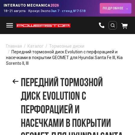
INTERAUTO MECHANICA
2026
ПОДРОБНЕЕ
18–21 августа · Крокус Экспо
Зал 7 · стенд №7-518
Главная
Каталог
Тормозные диски
Передний тормозной диск Evolution с перфорацией и
насечками в покрытии GEOMET для Hyundai Santa Fe III, Kia
Sorento II, III
ПЕРЕДНИЙ ТОРМОЗНОЙ
ДИСК EVOLUTION С
ПЕРФОРАЦИЕЙ И
НАСЕЧКАМИ В ПОКРЫТИИ