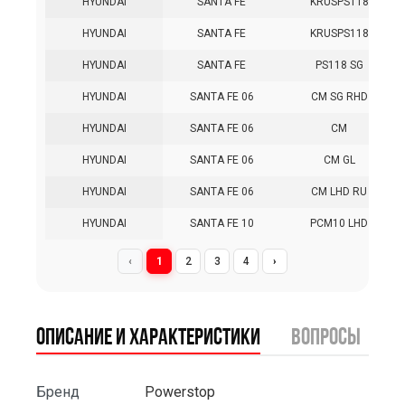
HYUNDAI
SANTA FE
KRUSPS118
HYUNDAI
SANTA FE
KRUSPS118
HYUNDAI
SANTA FE
PS118 SG
HYUNDAI
SANTA FE 06
CM SG RHD
HYUNDAI
SANTA FE 06
CM
HYUNDAI
SANTA FE 06
CM GL
HYUNDAI
SANTA FE 06
CM LHD RU
HYUNDAI
SANTA FE 10
PCM10 LHD
‹
1
2
3
4
›
Описание и характеристики
вопросы
Бренд
Powerstop