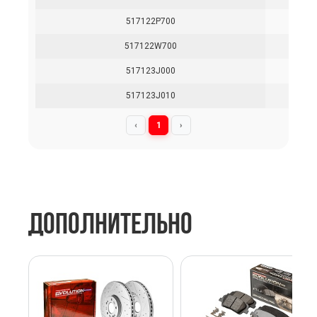
517122P700
517122W700
517123J000
517123J010
‹
1
›
ДОПОЛНИТЕЛЬНО