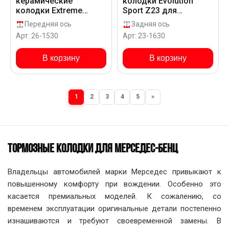
керамические
колодки Evolution
колодки Extreme
Sport Z23 для
Street Performance
Mercedes-Benz AMG
Передняя ось
Задняя ось
Z26 для Mercedes-
GLS 63 X166
Арт: 26-1530
Арт: 23-1630
Benz AMG GLC 63 S
X253
В корзину
В корзину
1
2
3
4
5
»
ТОРМОЗНЫЕ КОЛОДКИ ДЛЯ МЕРСЕДЕС-БЕНЦ
Владельцы автомобилей марки Мерседес привыкают к
повышенному комфорту при вождении. Особенно это
касается премиальных моделей. К сожалению, со
временем эксплуатации оригинальные детали постепенно
изнашиваются и требуют своевременной замены. В