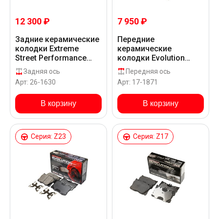
12 300 ₽
7 950 ₽
Задние керамические
Передние
колодки Extreme
керамические
Street Performance
колодки Evolution
Z26 для Mercedes-
PLUS Z17 для
Задняя ось
Передняя ось
Benz A 45 AMG W176
Mercedes-Benz AMG E
Арт: 26-1630
Арт: 17-1871
43 W213
В корзину
В корзину
Серия: Z23
Серия: Z17