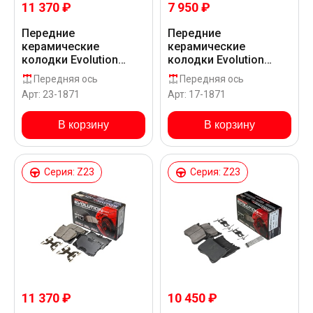
11 370 ₽
7 950 ₽
Передние
Передние
керамические
керамические
колодки Evolution
колодки Evolution
Sport Z23 для
PLUS Z17 для
Передняя ось
Передняя ось
Mercedes-Benz AMG E
Mercedes-Benz AMG E
Арт: 23-1871
Арт: 17-1871
43 W213
53 EQ BOOST W213
В корзину
В корзину
Серия: Z23
Серия: Z23
11 370 ₽
10 450 ₽