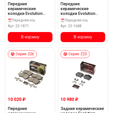
Передние
Передние
керамические
керамические
колодки Evolution
колодки Evolution
Sport Z23 для
Sport Z23 для
Передняя ось
Передняя ось
Mercedes-Benz AMG E
Mercedes-Benz AMG E
Арт: 23-1871
Арт: 23-1688
53 EQ BOOST W213
53 EQ BOOST W213
В корзину
В корзину
Серия: Z26
Серия: Z23
10 020 ₽
10 980 ₽
Передние
Задние керамические