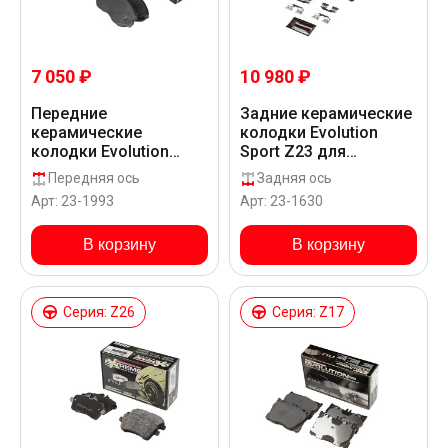
7 050 ₽
10 980 ₽
Передние
Задние керамические
керамические
колодки Evolution
колодки Evolution
Sport Z23 для
Sport Z23 для
Mercedes-Benz A 45
Передняя ось
Задняя ось
Mercedes-Benz 119
AMG W176
Арт: 23-1993
Арт: 23-1630
CDI BLUETEC W447
В корзину
В корзину
Серия: Z26
Серия: Z17