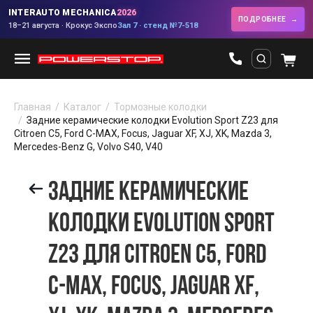
INTERAUTO MECHANICA
2026
ПОДРОБНЕЕ
18–21 августа · Крокус Экспо
Зал 7 · стенд №7-518
Главная
Каталог
Тормозные колодки
Задние керамические колодки Evolution Sport Z23 для
Citroen C5, Ford C-MAX, Focus, Jaguar XF, XJ, XK, Mazda 3,
Mercedes-Benz G, Volvo S40, V40
ЗАДНИЕ КЕРАМИЧЕСКИЕ
КОЛОДКИ EVOLUTION SPORT
Z23 ДЛЯ CITROEN C5, FORD
C-MAX, FOCUS, JAGUAR XF,