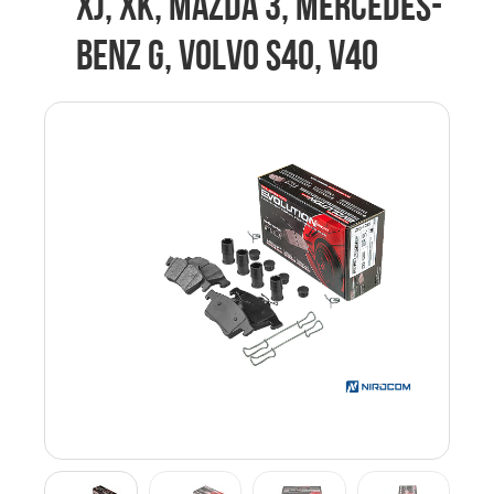
XJ, XK, MAZDA 3, MERCEDES-
BENZ G, VOLVO S40, V40