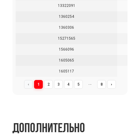
13322091
1360254
1360306
15271565
1566096
1605065
1605117
…
‹
1
2
3
4
5
8
›
ДОПОЛНИТЕЛЬНО