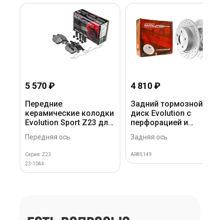
5 570 ₽
4 810 ₽
Передние
Задний тормозной
керамические колодки
диск Evolution с
Evolution Sport Z23 для
перфорацией и
Ford C-MAX, Focus,
насечками в покрытии
Передняя ось
Задняя ось
Kuga, Mazda 3, Volvo
GEOMET для Ford Kuga
S40, V40, V50
II
Серия: Z23
AR85149
23-1044