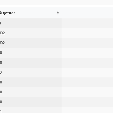
й детали
8
U02
U02
0
0
0
0
0
0
1