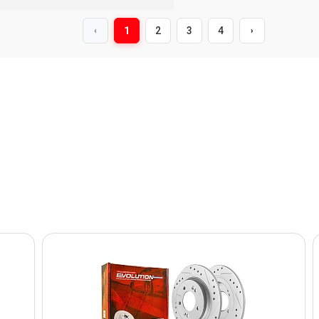
1
2
3
4
‹
›