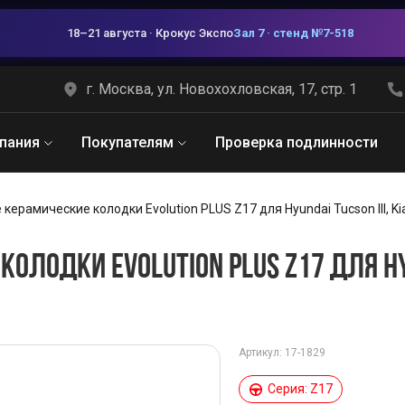
18–21 августа · Крокус Экспо
Зал 7 · стенд №7-518
г. Москва, ул. Новохохловская, 17, стр. 1
пания
Покупателям
Проверка подлинности
 керамические колодки Evolution PLUS Z17 для Hyundai Tucson III, Ki
ОЛОДКИ EVOLUTION PLUS Z17 ДЛЯ HYUN
Артикул: 17-1829
Серия: Z17