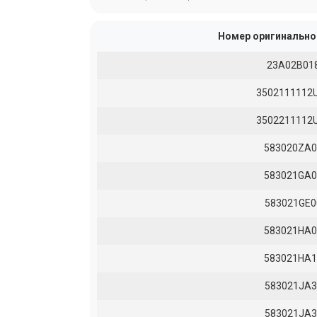
Номер оригинально
23A02B01
3502111112
3502211112
583020ZA0
583021GA0
583021GE0
583021HA0
583021HA1
583021JA3
583021JA3