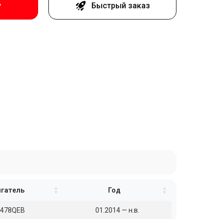
у
Быстрый заказ
гатель
Год
L478QEB
01.2014 — н.в.