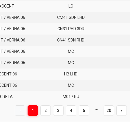
ACCENT
LC
T / VERNA 06
CM41 SDN LHD
T / VERNA 06
CN31 RHD 3DR
T / VERNA 06
CN41 SDN RHD
T / VERNA 06
MC
T / VERNA 06
MC
CCENT 06
HB LHD
CCENT 06
MC
CRETA
M017 RU
…
1
2
3
4
5
20
‹
›