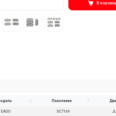
В корзин
одель
Поколение
Дви
EADO
SC7169
J