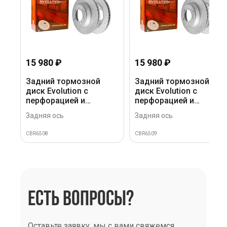
15 980 ₽
15 980 ₽
Задний тормозной
Задний тормозной
диск Evolution с
диск Evolution с
перфорацией и
перфорацией и
насечками в покрытии
насечками в покрытии
Задняя ось
Задняя ось
GEOMET для Porsche
GEOMET для Porsche
Cayenne 2017+ (левый)
Cayenne 2017+
CBR6508
CBR6509
(правый)
ЕСТЬ ВОПРОСЫ?
Оставьте заявку, мы с вами свяжемся.