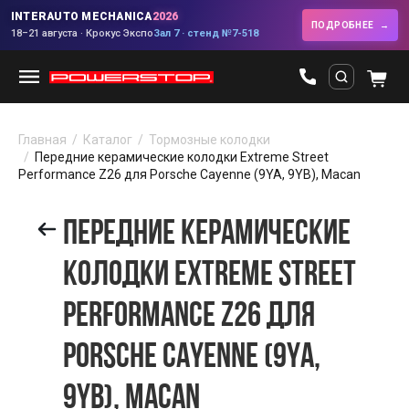
INTERAUTO MECHANICA
2026
ПОДРОБНЕЕ
18–21 августа · Крокус Экспо
Зал 7 · стенд №7-518
Главная
Каталог
Тормозные колодки
Передние керамические колодки Extreme Street
Performance Z26 для Porsche Cayenne (9YA, 9YB), Macan
ПЕРЕДНИЕ КЕРАМИЧЕСКИЕ
КОЛОДКИ EXTREME STREET
PERFORMANCE Z26 ДЛЯ
PORSCHE CAYENNE (9YA,
9YB), MACAN