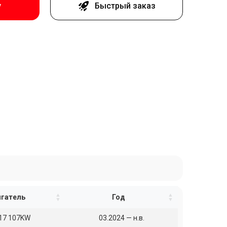
у
Быстрый заказ
гатель
Год
17 107KW
03.2024 — н.в.