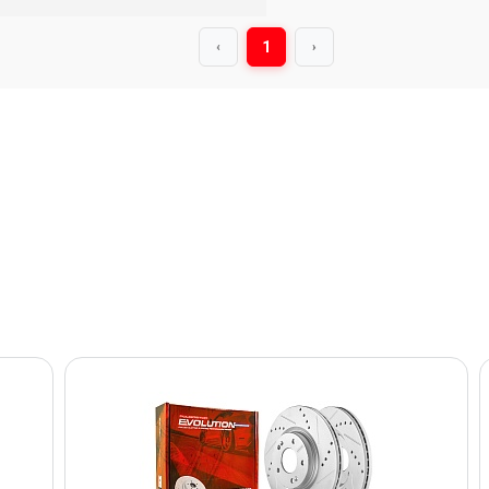
1
‹
›