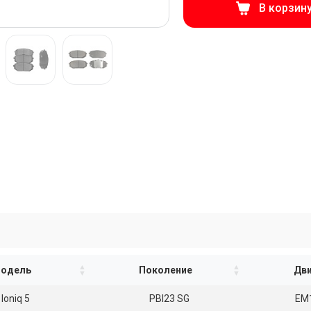
В корзин
одель
Поколение
Дви
Ioniq 5
PBI23 SG
EM