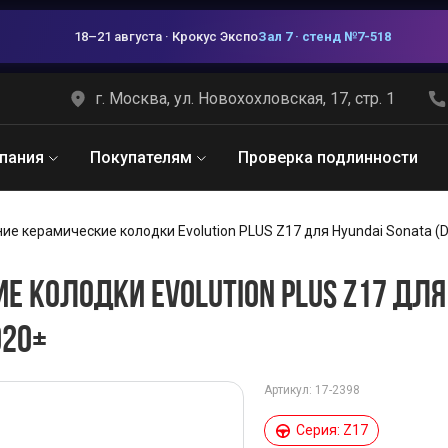
18–21 августа · Крокус Экспо
Зал 7 · стенд №7-518
г. Москва, ул. Новохохловская, 17, стр. 1
пания
Покупателям
Проверка подлинности
ие керамические колодки Evolution PLUS Z17 для Hyundai Sonata (DN
 КОЛОДКИ EVOLUTION PLUS Z17 ДЛЯ 
020+
Артикул: 17-2398
Серия: Z17