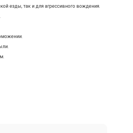
кой езды, так и для агрессивного вождения.
.
орможении.
ыли.
м.