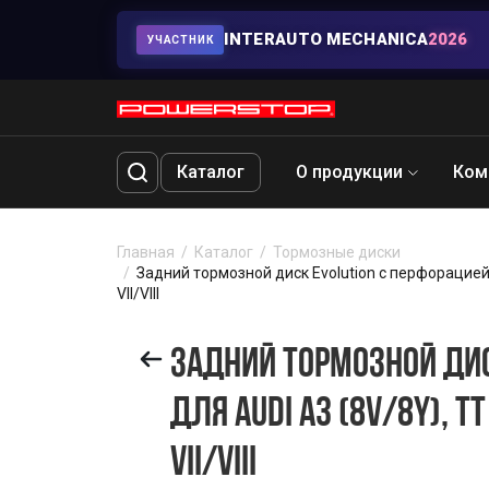
INTERAUTO MECHANICA
2026
УЧАСТНИК
Каталог
О продукции
Ком
Главная
Каталог
Тормозные диски
Задний тормозной диск Evolution с перфорацией и 
VII/VIII
ЗАДНИЙ ТОРМОЗНОЙ ДИС
ДЛЯ AUDI A3 (8V/8Y), TT
VII/VIII