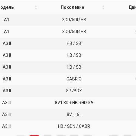
одель
Поколение
Дви
A1
3DR/5DR HB
A1
3DR/5DR HB
A3 II
HB / SB
A3 II
HB / SB
A3 II
HB / SB
A3 II
CABRIO
A3 II
8P7BDX
A3 III
8V1 3DR HB RHD SA
A3 III
8V__6_
A3 III
HB / SDN / CABR