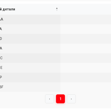
й детали
AA
A
D
1A
1C
1E
P
BF
1
‹
›