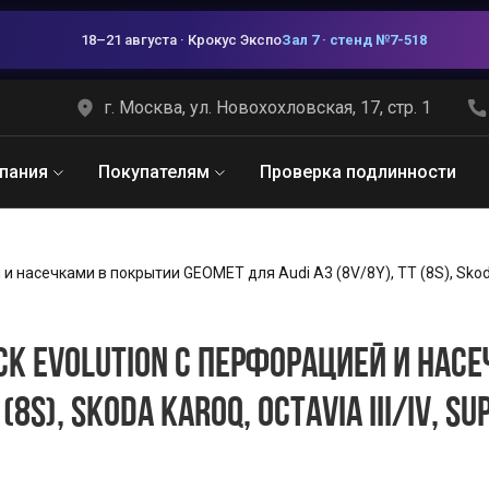
18–21 августа · Крокус Экспо
Зал 7 · стенд №7-518
г. Москва, ул. Новохохловская, 17, стр. 1
пания
Покупателям
Проверка подлинности
насечками в покрытии GEOMET для Audi A3 (8V/8Y), TT (8S), Skoda Kar
К EVOLUTION С ПЕРФОРАЦИЕЙ И НАС
 (8S), SKODA KAROQ, OCTAVIA III/IV, S