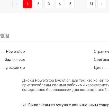
…
1
2
3
4
5
24
‹
›
росы
Powerstop
Страна-
Задняя ось
Оригина
дисковые
Цвет
Диски PowerStop Evolution для тех, кто хочет 
приспособлены своими рабочими характеристи
совершенно безопасными для повседневной г
Выполнены из чугуна с повышенным содер