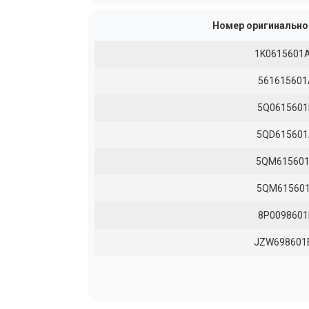
Номер оригинально
1K0615601
561615601
5Q0615601
5QD61560
5QM61560
5QM61560
8P0098601
JZW698601