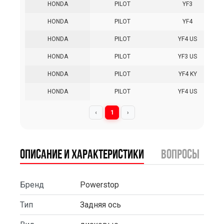
HONDA
PILOT
YF3
HONDA
PILOT
YF4
HONDA
PILOT
YF4 US
HONDA
PILOT
YF3 US
HONDA
PILOT
YF4 KY
HONDA
PILOT
YF4 US
‹
1
›
Описание и характеристики
вопросы
Бренд
Powerstop
Тип
Задняя ось