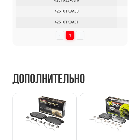
42510SZAA10
42510TK8A00
42510TK8A01
‹
1
›
ДОПОЛНИТЕЛЬНО