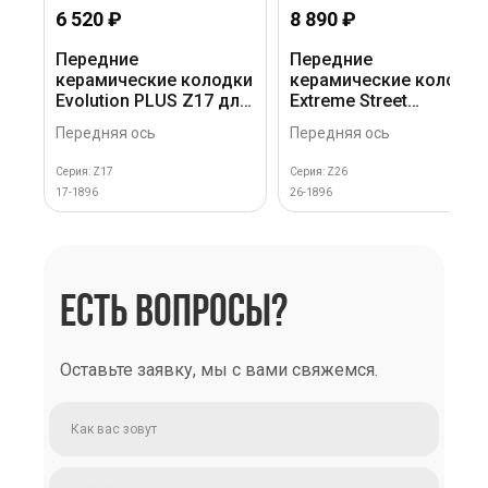
6 520 ₽
8 890 ₽
Передние
Передние
керамические колодки
керамические колодки
Evolution PLUS Z17 для
Extreme Street
Cadillac XT5 I, XT6 I,
Performance Z26 для
Передняя ось
Передняя ось
Chevrolet Traverse II
Cadillac XT5 2016+, XT6
2019+, Chevrolet Blazer
Серия: Z17
Серия: Z26
2018+, Traverse 2017+
17-1896
26-1896
ЕСТЬ ВОПРОСЫ?
Оставьте заявку, мы с вами свяжемся.