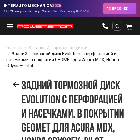
INTERAUTO MECHANICA
2026
ПОДРОБНЕЕ
18–21 августа · Крокус Экспо
Зал 7 · стенд №7-518
Главная
Каталог
Тормозные диски
Задний тормозной диск Evolution с перфорацией и
насечками, в покрытии GEOMET для Acura MDX, Honda
Odyssey, Pilot
ЗАДНИЙ ТОРМОЗНОЙ ДИСК
EVOLUTION С ПЕРФОРАЦИЕЙ
И НАСЕЧКАМИ, В ПОКРЫТИИ
GEOMET ДЛЯ ACURA MDX,