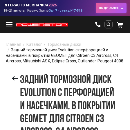
INTERAUTO MECHANICA
2026
ПОДРОБНЕЕ
18–21 августа · Крокус Экспо
Зал 7 · стенд №7-518
Главная
Каталог
Тормозные диски
Задний тормозной диск Evolution с перфорацией и
насечками, в покрытии GEOMET для Citroen C3 Aircross, C4
Aircross, Mitsubishi ASX, Eclipse Cross, Outlander, Peugeot 4008
ЗАДНИЙ ТОРМОЗНОЙ ДИСК
EVOLUTION С ПЕРФОРАЦИЕЙ
И НАСЕЧКАМИ, В ПОКРЫТИИ
GEOMET ДЛЯ CITROEN C3