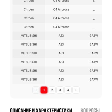
Citroen
C4 Aircross
B
Citroen
C4 Aircross
_
Citroen
C4 Aircross
_
Citroen
C4 Aircross
_
MITSUBISHI
ASX
GA6W
MITSUBISHI
ASX
GA2W
MITSUBISHI
ASX
GA3W
MITSUBISHI
ASX
GA1W
MITSUBISHI
ASX
GA8W
MITSUBISHI
ASX
GA7W
‹
1
2
3
4
›
Описание и характеристики
вопросы