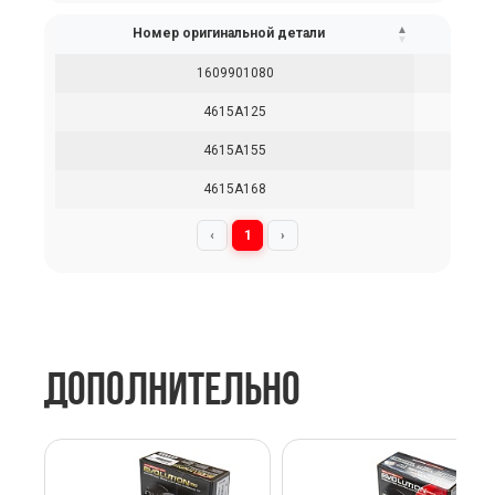
Номер оригинальной детали
1609901080
4615A125
4615A155
4615A168
‹
1
›
ДОПОЛНИТЕЛЬНО