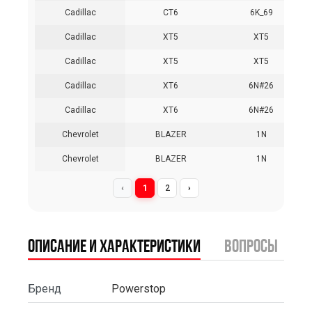
Cadillac
CT6
6K_69
Cadillac
XT5
XT5
Cadillac
XT5
XT5
Cadillac
XT6
6N#26
Cadillac
XT6
6N#26
Chevrolet
BLAZER
1N
Chevrolet
BLAZER
1N
‹
1
2
›
Описание и характеристики
вопросы
Бренд
Powerstop