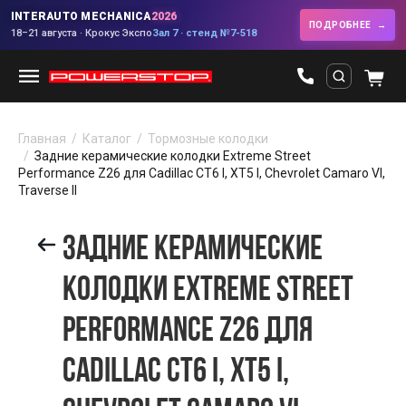
INTERAUTO MECHANICA
2026
ПОДРОБНЕЕ
18–21 августа · Крокус Экспо
Зал 7 · стенд №7-518
Главная
Каталог
Тормозные колодки
Задние керамические колодки Extreme Street
Performance Z26 для Cadillac CT6 I, XT5 I, Chevrolet Camaro VI,
Traverse II
ЗАДНИЕ КЕРАМИЧЕСКИЕ
КОЛОДКИ EXTREME STREET
PERFORMANCE Z26 ДЛЯ
CADILLAC CT6 I, XT5 I,