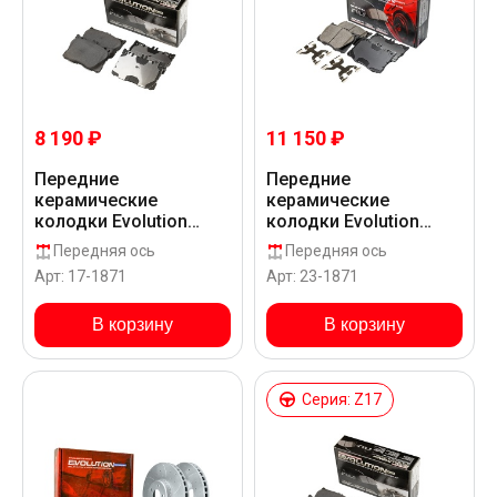
8 190 ₽
11 150 ₽
Передние
Передние
керамические
керамические
колодки Evolution
колодки Evolution
PLUS Z17 для
Sport Z23 для
Передняя ось
Передняя ось
Mercedes-Benz AMG E
Mercedes-Benz AMG E
Арт: 17-1871
Арт: 23-1871
43 W213
43 W213
В корзину
В корзину
Серия: Z17