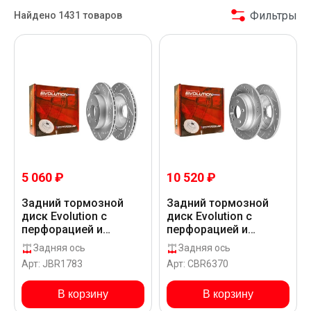
Фильтры
Найдено 1431 товаров
5 060 ₽
10 520 ₽
Задний тормозной
Задний тормозной
диск Evolution с
диск Evolution с
перфорацией и
перфорацией и
насечками, в
насечками, в
Задняя ось
Задняя ось
покрытии GEOMET для
покрытии GEOMET для
Арт: JBR1783
Арт: CBR6370
Mercedes-Benz 108
Mercedes-Benz 116
W420
CDI BLUETEC W477
В корзину
В корзину