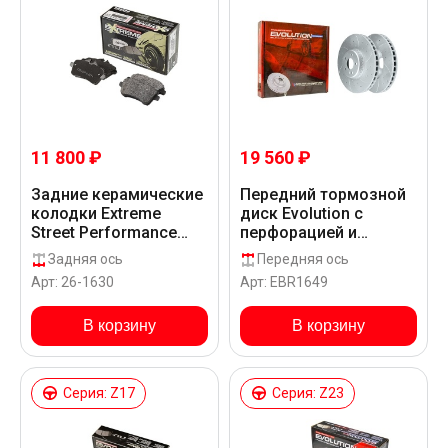
11 800 ₽
19 560 ₽
Задние керамические
Передний тормозной
колодки Extreme
диск Evolution с
Street Performance
перфорацией и
Z26 для Mercedes-
насечками в покрытии
Задняя ось
Передняя ось
Benz A 45 AMG W176
GEOMET для
Арт: 26-1630
Арт: EBR1649
Mercedes-Benz AMG E
43 W213
В корзину
В корзину
Серия: Z17
Серия: Z23