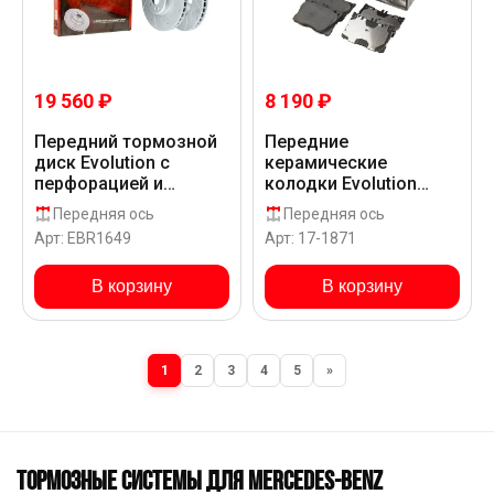
8 190 ₽
19 560 ₽
Передние
Передний тормозной
керамические
диск Evolution с
колодки Evolution
перфорацией и
PLUS Z17 для
насечками в покрытии
Передняя ось
Передняя ось
Mercedes-Benz AMG E
GEOMET для
Арт: 17-1871
Арт: EBR1649
53 EQ BOOST W213
Mercedes-Benz AMG E
53 EQ BOOST W213
В корзину
В корзину
1
2
3
4
5
»
ТОРМОЗНЫЕ СИСТЕМЫ ДЛЯ MERCEDES-BENZ