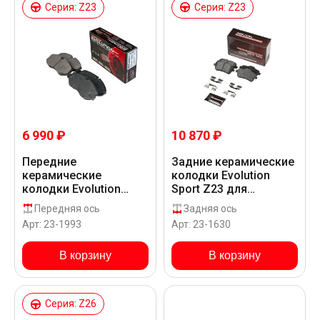
Серия: Z23
Серия: Z23
6 990 ₽
10 870 ₽
Передние
Задние керамические
керамические
колодки Evolution
колодки Evolution
Sport Z23 для
Sport Z23 для
Mercedes-Benz A 45
Передняя ось
Задняя ось
Mercedes-Benz 119
AMG W176
Арт: 23-1993
Арт: 23-1630
CDI BLUETEC W447
В корзину
В корзину
Серия: Z26