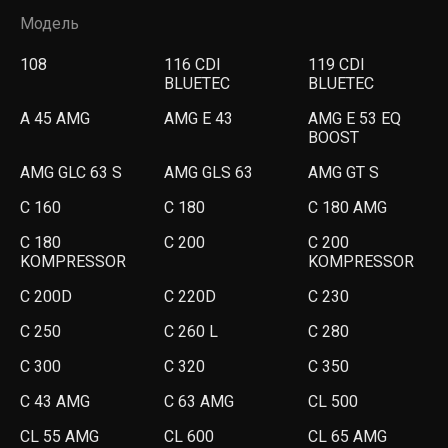
Модель
108
116 CDI
119 CDI
BLUETEC
BLUETEC
A 45 AMG
AMG E 43
AMG E 53 EQ
BOOST
AMG GLC 63 S
AMG GLS 63
AMG GT S
C 160
C 180
C 180 AMG
C 180
C 200
C 200
KOMPRESSOR
KOMPRESSOR
C 200D
C 220D
C 230
C 250
C 260 L
C 280
C 300
C 320
C 350
C 43 AMG
C 63 AMG
CL 500
CL 55 AMG
CL 600
CL 65 AMG