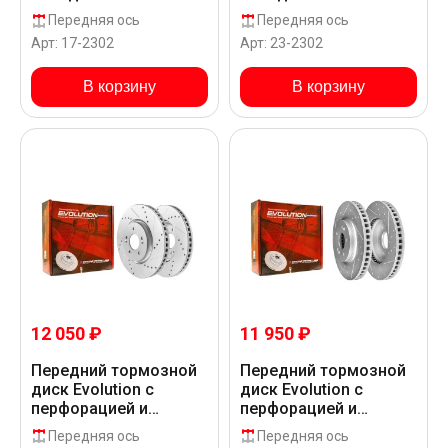
PLUS Z17 для Hyundai
Sport Z23 для Hyundai
Передняя ось
Передняя ось
TUCSON L NX
TUCSON L NX
Арт: 17-2302
Арт: 23-2302
В корзину
В корзину
12 050 ₽
11 950 ₽
Передний тормозной
Передний тормозной
диск Evolution с
диск Evolution с
перфорацией и
перфорацией и
насечками в покрытии
насечками, в
Передняя ось
Передняя ось
GEOMET для Hyundai
покрытии GEOMET для