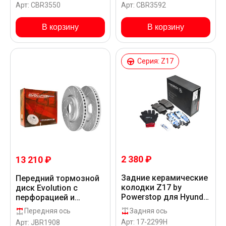
Арт: CBR3550
Арт: CBR3592
TUCSON L NX
Hyundai TUCSON L NX
В корзину
В корзину
Серия: Z17
2 380 ₽
13 210 ₽
Задние керамические
Передний тормозной
колодки Z17 by
диск Evolution с
Powerstop для Hyundai
перфорацией и
TUCSON L NX
насечками в покрытии
Задняя ось
Передняя ось
GEOMET для Hyundai
Арт: 17-2299H
Арт: JBR1908