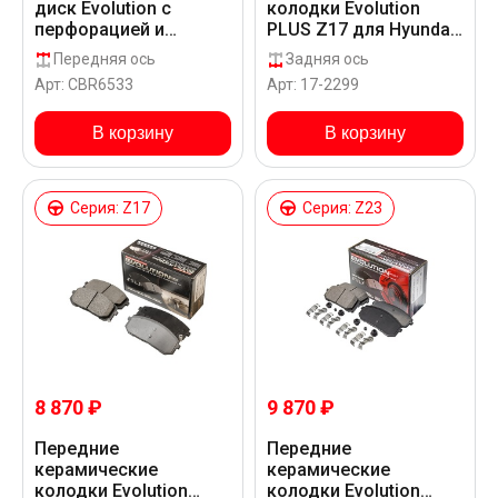
колодки Evolution
диск Evolution с
PLUS Z17 для Hyundai
перфорацией и
TUCSON L NX
насечками в покрытии
Задняя ось
Передняя ось
GEOMET для Hyundai
Арт: 17-2299
Арт: CBR6533
TUCSON L NX
В корзину
В корзину
Серия: Z17
Серия: Z23
8 870 ₽
9 870 ₽
Передние
Передние
керамические
керамические
колодки Evolution
колодки Evolution