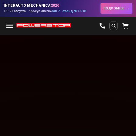
INTERAUTO MECHANICA
2026
ПОДРОБНЕЕ
18–21 августа · Крокус Экспо
Зал 7 · стенд №7-518