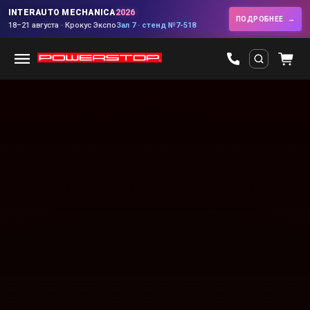
INTERAUTO MECHANICA
2026
ПОДРОБНЕЕ
18–21 августа · Крокус Экспо
Зал 7 · стенд №7-518