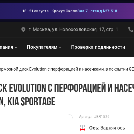
18–21 августа · Крокус Экспо
Зал 7 · стенд №7-518
г. Москва, ул. Новохохловская, 17, стр. 1
пания
Покупателям
Проверка подлинности
рмозной диск Evolution с перфорацией и насечками, в покрытии GEO
К EVOLUTION С ПЕРФОРАЦИЕЙ И НАСЕ
N, KIA SPORTAGE
Артикул: JBR1526
Ось:
Задняя ось