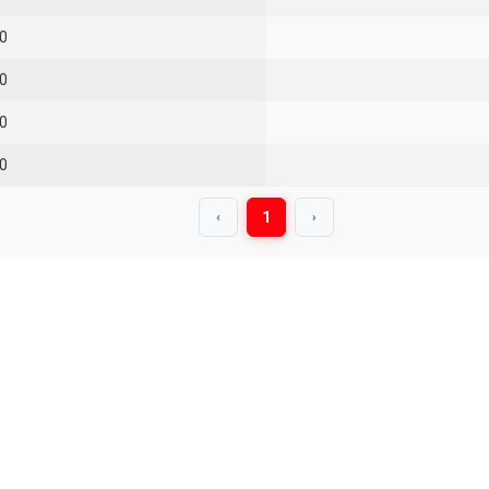
0
0
0
0
1
‹
›