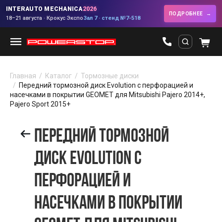
INTERAUTO MECHANICA
2026
ПОДРОБНЕЕ
18–21 августа · Крокус Экспо
Зал 7 · стенд №7-518
Главная
Каталог
Тормозные диски
Передний тормозной диск Evolution с перфорацией и
насечками в покрытии GEOMET для Mitsubishi Pajero 2014+,
Pajero Sport 2015+
ПЕРЕДНИЙ ТОРМОЗНОЙ
ДИСК EVOLUTION С
ПЕРФОРАЦИЕЙ И
НАСЕЧКАМИ В ПОКРЫТИИ