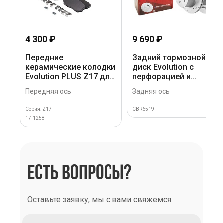
4 300 ₽
9 690 ₽
Передние
Задний тормозной
керамические колодки
диск Evolution с
Evolution PLUS Z17 для
перфорацией и
Mazda CX-5 2016+, CX-
насечками в покрытии
Передняя ось
Задняя ось
7, CX-9 2016+,
GEOMET для Mitsubishi
Mitsubishi Pajero Sport
Pajero 2014+, Pajero
Серия: Z17
CBR6519
2015+
Sport 2015+
17-1258
ЕСТЬ ВОПРОСЫ?
Оставьте заявку, мы с вами свяжемся.