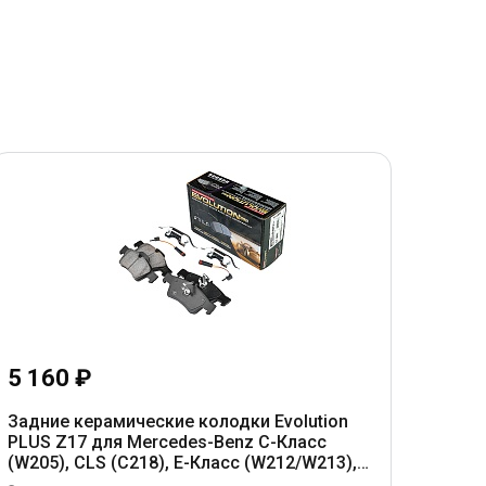
5 160 ₽
Задние керамические колодки Evolution
PLUS Z17 для Mercedes-Benz C-Класс
(W205), CLS (C218), E-Класс (W212/W213),
GLC (X253/C253), S-Класс (W222/C217)