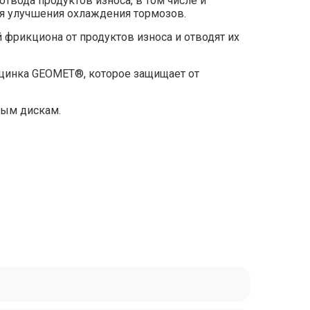
твода продуктов износа, в том числе и
ля улучшения охлаждения тормозов.
фрикциона от продуктов износа и отводят их
цинка GEOMET®, которое защищает от
ным дискам.