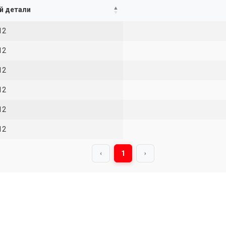
й детали
12
12
12
12
12
12
1
‹
›