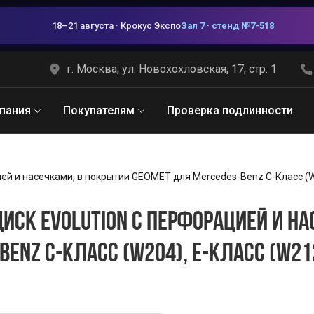
18–21 августа · Крокус Экспо
Зал 7 · стенд №7-518
г. Москва, ул. Новохохловская, 17, стр. 1
пания
Покупателям
Проверка подлинности
ей и насечками, в покрытии GEOMET для Mercedes-Benz C-Класс (W20
ИСК EVOLUTION С ПЕРФОРАЦИЕЙ И НА
ENZ C-КЛАСС (W204), E-КЛАСС (W212)