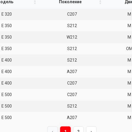
одель
Поколение
Дви
E 320
C207
M 
E 350
S212
M 
E 350
W212
M 
E 350
S212
OM
E 400
S212
M 
E 400
A207
M 
E 400
C207
M 
E 500
C207
M 
E 500
S212
M 
E 500
A207
M 
1
2
‹
›