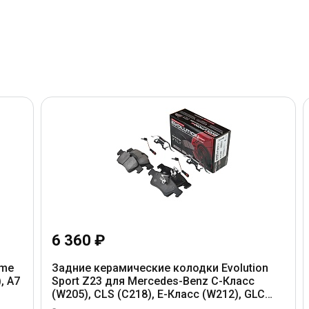
6 360 ₽
eme
Задние керамические колодки Evolution
, A7
Sport Z23 для Mercedes-Benz C-Класс
(W205), CLS (C218), E-Класс (W212), GLC
(X253), S-Класс (W222)