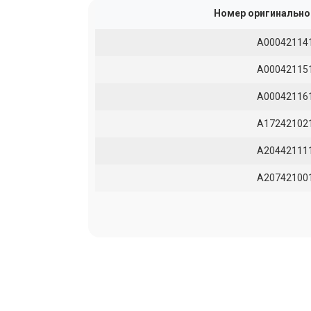
Номер оригинально
A00042114
A00042115
A00042116
A17242102
A20442111
A20742100