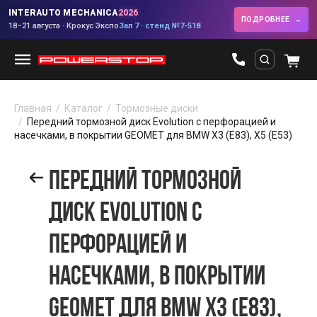
INTERAUTO MECHANICA
2026
ПОДРОБНЕЕ
18–21 августа · Крокус Экспо
Зал 7 · стенд №7-518
Главная
Каталог
Тормозные диски
Передний тормозной диск Evolution с перфорацией и
насечками, в покрытии GEOMET для BMW X3 (E83), X5 (E53)
ПЕРЕДНИЙ ТОРМОЗНОЙ
ДИСК EVOLUTION С
ПЕРФОРАЦИЕЙ И
НАСЕЧКАМИ, В ПОКРЫТИИ
GEOMET ДЛЯ BMW X3 (E83),