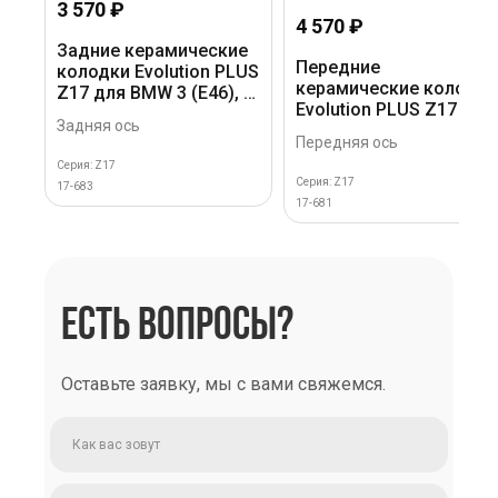
3 570 ₽
4 570 ₽
Задние керамические
Передние
колодки Evolution PLUS
керамические колодки
Z17 для BMW 3 (E46), 5
Evolution PLUS Z17 для
(E39), 7 (E38), X5 (E53),
Задняя ось
BMW 5, 7 серии, X3, X5
Z4 (E85/E86)
Передняя ось
Серия: Z17
Серия: Z17
17-683
17-681
ЕСТЬ ВОПРОСЫ?
Оставьте заявку, мы с вами свяжемся.