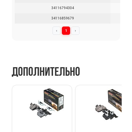
34116794304
34116859679
‹
1
›
ДОПОЛНИТЕЛЬНО