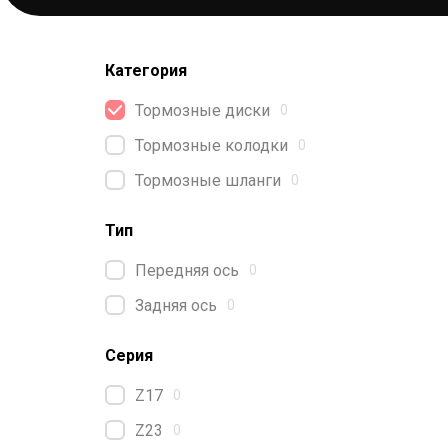
Категория
Тормозные диски
0
Тормозные колодки
0
Тормозные шланги
0
Тип
Передняя ось
0
Задняя ось
0
Серия
Z17
0
Z23
0