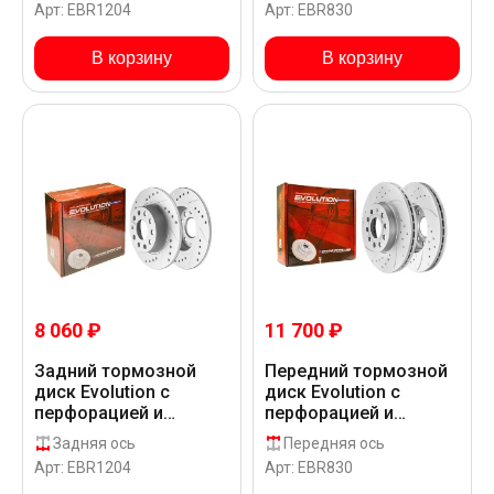
Арт: EBR1204
Арт: EBR830
Volkswagen GOLF VIII
Volkswagen GOLF VIII
CD1_6_
CD1_6_
В корзину
В корзину
8 060 ₽
11 700 ₽
Задний тормозной
Передний тормозной
диск Evolution с
диск Evolution с
перфорацией и
перфорацией и
насечками в покрытии
насечками в покрытии
Задняя ось
Передняя ось
GEOMET для
GEOMET для
Арт: EBR1204
Арт: EBR830
Volkswagen GOLF VIII
Volkswagen GOLF VIII