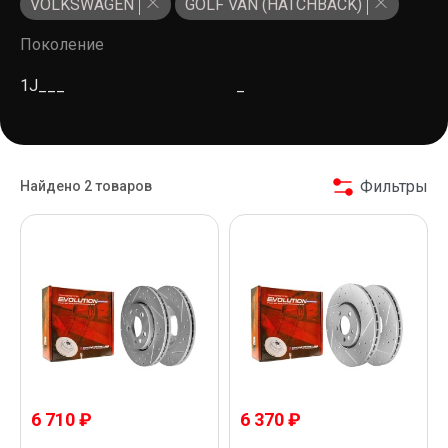
VOLKSWAGEN
GOLF VAN (HATCHBACK)
Поколение
1J___
_
Фильтры
Найдено 2 товаров
6 710 ₽
6 370 ₽