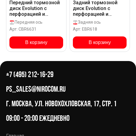
Передний тормозной
Задний тормозной
диск Evolution с
диск Evolution с
перфорацией и
перфорацией и
насечками, в
насечками в покрытии
Передняя ось
Задняя ось
покрытии GEOMET для
GEOMET для
Арт: CBR6631
Арт: EBR618
Volkswagen GOLF VAN
Volkswagen GOLF VAN
(HATCHBACK) _
(HATCHBACK) 1J___
В корзину
В корзину
+7 (495) 212-16-29
ps_sales@nirocom.ru
г. Москва, ул. Новохохловская, 17, стр. 1
09:00 - 20:00 ежедневно
Главная