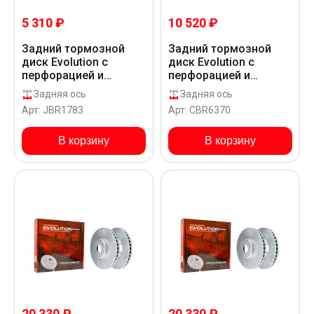
5 310 ₽
10 520 ₽
Задний тормозной
Задний тормозной
диск Evolution с
диск Evolution с
перфорацией и
перфорацией и
насечками, в
насечками, в
Задняя ось
Задняя ось
покрытии GEOMET для
покрытии GEOMET для
Арт: JBR1783
Арт: CBR6370
Mercedes-Benz 108
Mercedes-Benz 116
W420
CDI BLUETEC W477
В корзину
В корзину
20 330 ₽
20 330 ₽