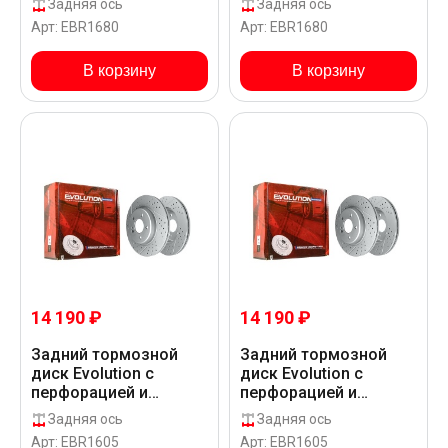
Задняя ось
Задняя ось
покрытии GEOMET для
покрытии GEOMET для
Арт: EBR1680
Арт: EBR1680
Mercedes-Benz C 160
Mercedes-Benz C 180
W205
205.040 SDN
В корзину
В корзину
14 190 ₽
14 190 ₽
Задний тормозной
Задний тормозной
диск Evolution с
диск Evolution с
перфорацией и
перфорацией и
насечками в покрытии
насечками в покрытии
Задняя ось
Задняя ось
GEOMET для
GEOMET для
Арт: EBR1605
Арт: EBR1605