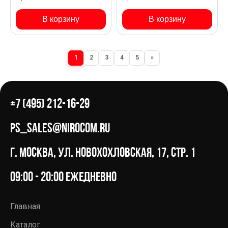
Mercedes-Benz C 180
Mercedes-Benz C 180
205.476
C205
В корзину
В корзину
1
2
3
4
5
»
+7 (495) 212-16-29
ps_sales@nirocom.ru
г. Москва, ул. Новохохловская, 17, стр. 1
09:00 - 20:00 ежедневно
Главная
Каталог