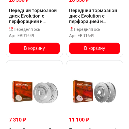
Передний тормозной
Передний тормозной
диск Evolution с
диск Evolution с
перфорацией и
перфорацией и
насечками в покрытии
насечками в покрытии
Передняя ось
Передняя ось
GEOMET для
GEOMET для
Арт: EBR1649
Арт: EBR1649
Mercedes-Benz AMG E
Mercedes-Benz AMG E
43 W213
53 EQ BOOST W213
В корзину
В корзину
7 310 ₽
11 100 ₽