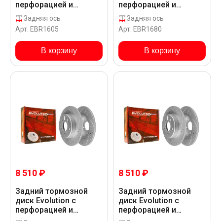
перфорацией и
перфорацией и
насечками в покрытии
насечками, в
Задняя ось
Задняя ось
GEOMET для
покрытии GEOMET для
Арт: EBR1605
Арт: EBR1680
Mercedes-Benz C 160
Mercedes-Benz C 160
S205
S205
В корзину
В корзину
8 510 ₽
8 510 ₽
Задний тормозной
Задний тормозной
диск Evolution с
диск Evolution с
перфорацией и
перфорацией и
насечками, в
насечками, в