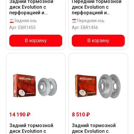
Задний тормозной
Передний тормозной
диск Evolution с
диск Evolution с
перфорацией и
перфорацией и
насечками в покрытии
насечками в покрытии
Задняя ось
Передняя ось
GEOMET для
GEOMET для
Арт: EBR1455
Арт: EBR1456
Mercedes-Benz AMG
Mercedes-Benz AMG
GLS 63 X166
GLS 63 X166
В корзину
В корзину
14 190 ₽
8 510 ₽
Задний тормозной
Задний тормозной
диск Evolution с
диск Evolution с