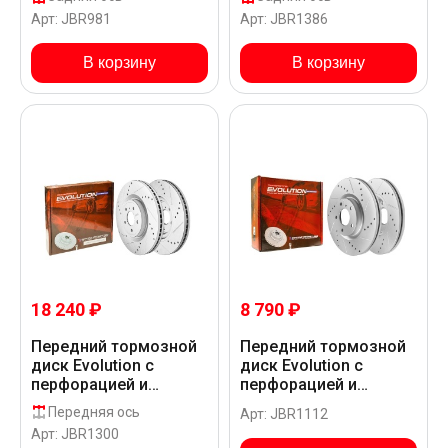
GEOMET для Infiniti
GEOMET для Infiniti
Арт: JBR981
Арт: JBR1386
QX70 S51
QX70 S51
В корзину
В корзину
18 240 ₽
8 790 ₽
Передний тормозной
Передний тормозной
диск Evolution с
диск Evolution с
перфорацией и
перфорацией и
насечками в покрытии
насечками в покрытии
Передняя ось
Арт: JBR1112
GEOMET для Infiniti
GEOMET для Infiniti
Арт: JBR1300
QX70 S51
QX70 S51