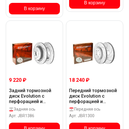
В корзину
В корзину
9 220 ₽
18 240 ₽
Задний тормозной
Передний тормозной
диск Evolution с
диск Evolution с
перфорацией и
перфорацией и
насечками в покрытии
насечками в покрытии
Задняя ось
Передняя ось
GEOMET для Infiniti
GEOMET для Infiniti
Арт: JBR1386
Арт: JBR1300
QX70 S51AR
QX70 S51AR
В корзину
В корзину