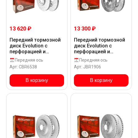
13 620 ₽
13 300 ₽
Передний тормозной
Передний тормозной
диск Evolution с
диск Evolution с
перфорацией и
перфорацией и
насечками в покрытии
насечками в покрытии
Передняя ось
Передняя ось
GEOMET для Hyundai
GEOMET для Hyundai
Арт: CBR6538
Арт: JBR1906
SANTA FE KRUSPS118
SANTA FE KRUSPS118
В корзину
В корзину