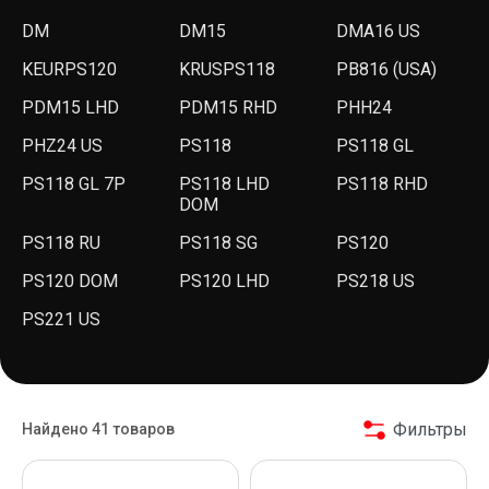
DM
DM15
DMA16 US
KEURPS120
KRUSPS118
PB816 (USA)
PDM15 LHD
PDM15 RHD
PHH24
PHZ24 US
PS118
PS118 GL
PS118 GL 7P
PS118 LHD
PS118 RHD
DOM
PS118 RU
PS118 SG
PS120
PS120 DOM
PS120 LHD
PS218 US
PS221 US
Фильтры
Найдено 41 товаров