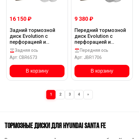
16 150 ₽
9 380 ₽
Задний тормозной
Передний тормозной
диск Evolution с
диск Evolution с
перфорацией и
перфорацией и
насечками в покрытии
насечками в покрытии
Задняя ось
Передняя ось
GEOMET для Hyundai
GEOMET для Hyundai
Арт: CBR6573
Арт: JBR1706
SANTA FE KRUSPS118
SANTA FE KRUSPS118
В корзину
В корзину
1
2
3
4
»
ТОРМОЗНЫЕ ДИСКИ ДЛЯ HYUNDAI SANTA FE