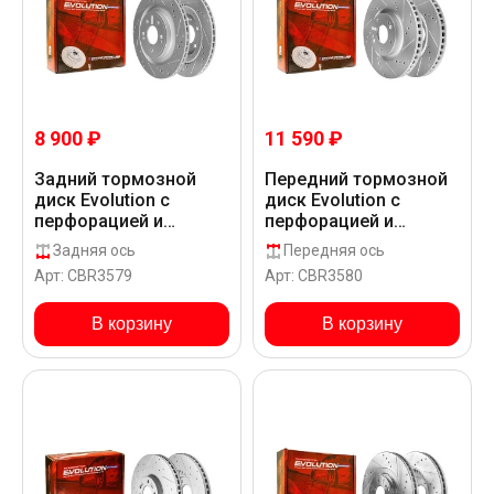
8 900 ₽
11 590 ₽
Задний тормозной
Передний тормозной
диск Evolution с
диск Evolution с
перфорацией и
перфорацией и
насечками, в
насечками, в
Задняя ось
Передняя ось
покрытии GEOMET для
покрытии GEOMET для
Арт: CBR3579
Арт: CBR3580
Hyundai SANTA FE
Hyundai SANTA FE
KEURPS120
KEURPS120
В корзину
В корзину