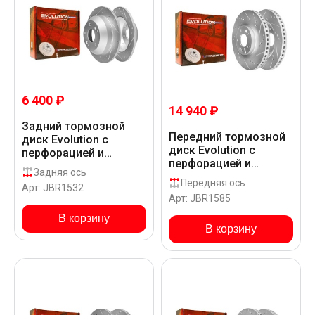
6 400 ₽
14 940 ₽
Задний тормозной
Передний тормозной
диск Evolution с
диск Evolution с
перфорацией и
перфорацией и
насечками в покрытии
Задняя ось
насечками, в
GEOMET для Hyundai
Передняя ось
Арт: JBR1532
покрытии GEOMET для
SANTA FE DMA16 US
Арт: JBR1585
Hyundai SANTA FE
DMA16 US
В корзину
В корзину