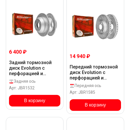
6 400 ₽
14 940 ₽
Задний тормозной
Передний тормозной
диск Evolution с
диск Evolution с
перфорацией и
перфорацией и
насечками в покрытии
Задняя ось
насечками, в
GEOMET для Hyundai
Передняя ось
Арт: JBR1532
покрытии GEOMET для
SANTA FE DM
Арт: JBR1585
Hyundai SANTA FE DM
В корзину
В корзину