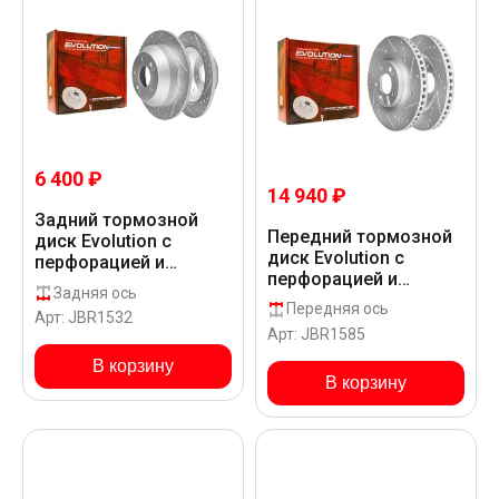
6 400 ₽
14 940 ₽
Задний тормозной
Передний тормозной
диск Evolution с
диск Evolution с
перфорацией и
перфорацией и
насечками в покрытии
Задняя ось
насечками, в
GEOMET для Hyundai
Передняя ось
Арт: JBR1532
покрытии GEOMET для
SANTA FE DM15
Арт: JBR1585
Hyundai SANTA FE
DM15
В корзину
В корзину