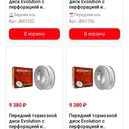
диск Evolution с
диск Evolution с
перфорацией и
перфорацией и
насечками в покрытии
насечками в покрытии
Задняя ось
Передняя ось
GEOMET для Hyundai
GEOMET для Hyundai
Арт: JBR1532
Арт: JBR1706
SANTA FE 06 CM
SANTA FE 06 CM
В корзину
В корзину
9 380 ₽
9 380 ₽
Передний тормозной
Передний тормозной
диск Evolution с
диск Evolution с
перфорацией и
перфорацией и