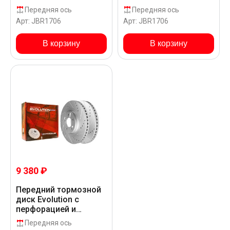
насечками в покрытии
насечками в покрытии
Передняя ось
Передняя ось
GEOMET для Hyundai
GEOMET для Hyundai
Арт: JBR1706
Арт: JBR1706
SANTA FE 06 CM GL
SANTA FE 06 CM LHD
RU
В корзину
В корзину
9 380 ₽
Передний тормозной
диск Evolution с
перфорацией и
насечками в покрытии
Передняя ось
GEOMET для Hyundai