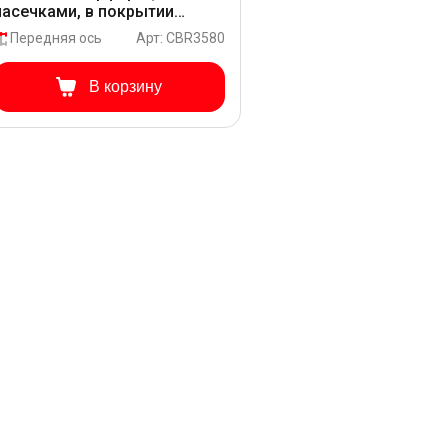
насечками, в покрытии
GEOMET для Hyundai SANTA
Передняя ось
Арт: CBR3580
CRUZ PNT21
В корзину