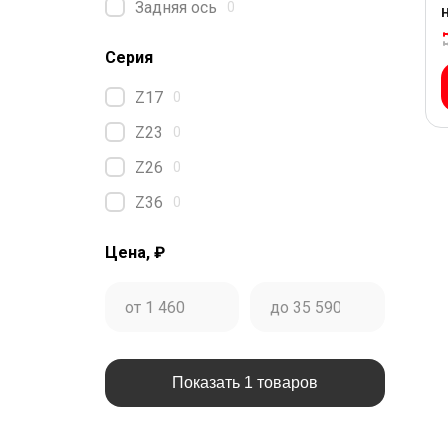
Задняя ось
0
Серия
Z17
0
Z23
0
Z26
0
Z36
0
Цена, ₽
Показать 1 товаров