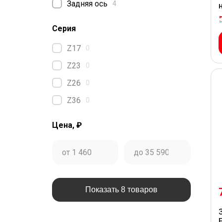
Задняя ось
4
Серия
Z17
0
Z23
0
Z26
0
Z36
0
Цена, ₽
Показать 8 товаров