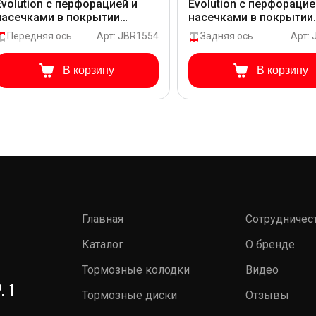
Evolution с перфорацией и
Evolution с перфорацие
насечками в покрытии
насечками в покрытии
GEOMET для Hyundai
GEOMET для Hyundai
Передняя ось
Арт: JBR1554
Задняя ось
Арт:
GRANDEUR HG PHG15
GRANDEUR HG PHG15
В корзину
В корзину
Главная
Сотрудничес
Каталог
О бренде
Тормозные колодки
Видео
. 1
Тормозные диски
Отзывы