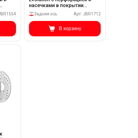
насечками в покрытии
GEOMET для Hyundai
 JBR1554
Задняя ось
Арт: JBR1712
41
GRANDEUR HG HG15 FG41
DOM
В корзину
к