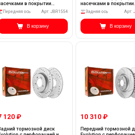
насечками в покрытии
насечками в покрытии
GEOMET для Hyundai
GEOMET для Hyundai
Передняя ось
Арт: JBR1554
Задняя ось
Арт:
GRANDEUR HG HG
GRANDEUR HG HG
В корзину
В корзину
7 120 ₽
10 310 ₽
Задний тормозной диск
Передний тормозной 
Evolution с перфорацией и
Evolution с перфорацие