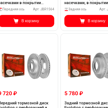
насечками в покрытии
насечками, в покрыти
GEOMET для Hyundai CRETA
GEOMET для Hyundai C
Передняя ось
Арт: JBR1564
Задняя ось
Арт:
M017 RU
M017 RU
В корзину
В корзину
9 720 ₽
5 780 ₽
Передний тормозной диск
Задний тормозной дис
Evolution с перфорацией и
Evolution с перфорацие