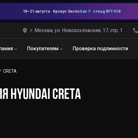
18–21 августа · Крокус Экспо
Зал 7 · стенд №7-518
г. Москва, ул. Новохохловская, 17, стр. 1
пания
Покупателям
Проверка подлинности
CRETA
Я HYUNDAI CRETA