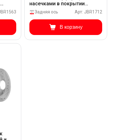
и
насечками в покрытии
RETA
GEOMET для Hyundai CRETA
 JBR1563
Задняя ось
Арт: JBR1712
PFZ21
В корзину
к
й и