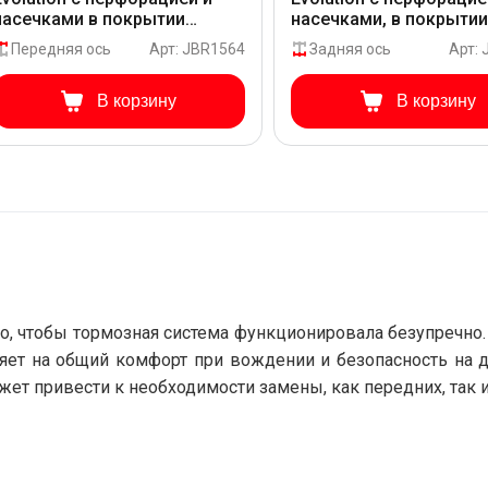
насечками в покрытии
насечками, в покрыти
GEOMET для Hyundai CRETA
GEOMET для Hyundai C
Передняя ось
Арт: JBR1564
Задняя ось
Арт:
PFZ21
PFZ21
В корзину
В корзину
, чтобы тормозная система функционировала безупречно. 
ет на общий комфорт при вождении и безопасность на до
жет привести к необходимости замены, как передних, так 