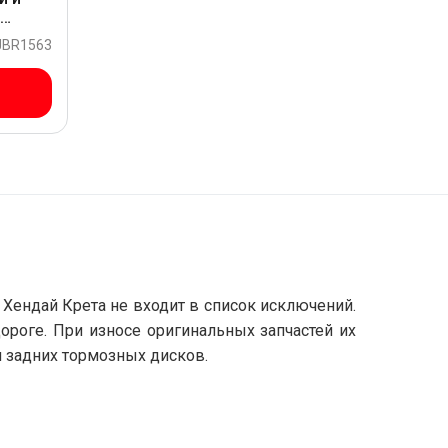
и
RETA
 JBR1563
Хендай Крета не входит в список исключений.
роге. При износе оригинальных запчастей их
и задних тормозных дисков.