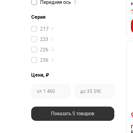
Передняя ось
2
Серия
Z17
0
Z23
0
Z26
0
Z36
0
Цена, ₽
Показать 5 товаров