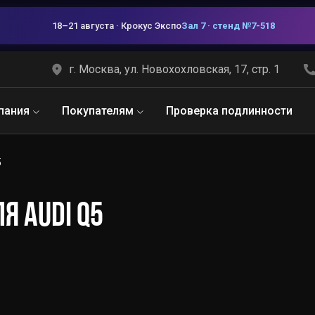
18–21 августа · Крокус Экспо
Зал 7 · стенд №7-518
г. Москва, ул. Новохохловская, 17, стр. 1
пания
Покупателям
Проверка подлинности
5
Я AUDI Q5