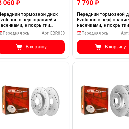
8 060 ₽
7 790 ₽
Передний тормозной диск
Передний тормозной 
Evolution с перфорацией и
Evolution с перфорацие
насечками, в покрытии
насечками, в покрыти
GEOMET для Audi Q5 8R
GEOMET для Audi Q5 8R
Передняя ось
Арт: EBR838
Передняя ось
Арт
В корзину
В корзину