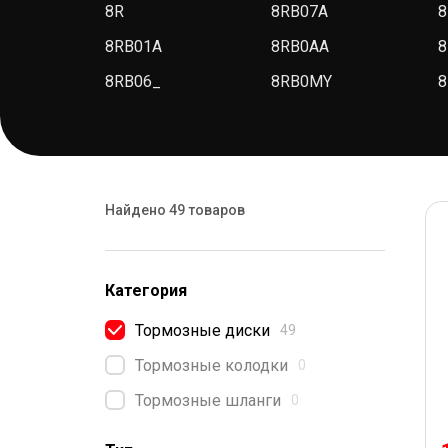
8R
8RB07A
8
8RB01A
8RB0AA
8
8RB06_
8RB0MY
8
Найдено 49 товаров
Категория
Тормозные диски
49
Тормозные колодки
0
Тормозные шланги
0