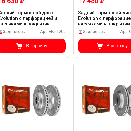
16 630 ₽
17 480 ₽
Задний тормозной диск
Задний тормозной дис
Evolution с перфорацией и
Evolution с перфорацие
насечками в покрытии
насечками в покрытии
GEOMET для Audi Q5 8R
GEOMET для Audi Q5 8R
Задняя ось
Арт: EBR1209
Задняя ось
Арт:
В корзину
В корзину