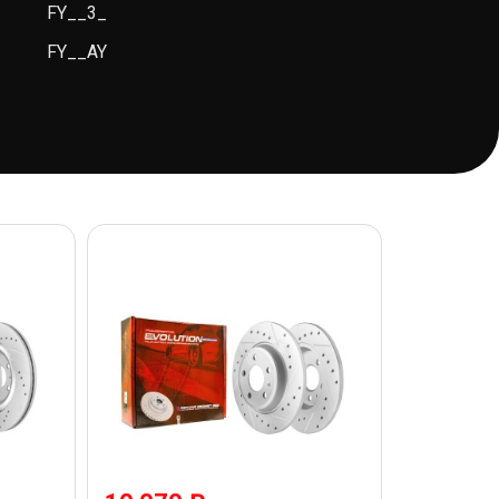
FY__3_
FY__AY