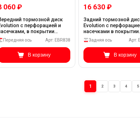
8 060 ₽
16 630 ₽
Передний тормозной диск
Задний тормозной дис
Evolution с перфорацией и
Evolution с перфорацие
насечками, в покрытии
насечками в покрытии
GEOMET для Audi Q5 8RB_6_
GEOMET для Audi Q5 8
Передняя ось
Арт: EBR838
Задняя ось
Арт:
В корзину
В корзину
1
2
3
4
5