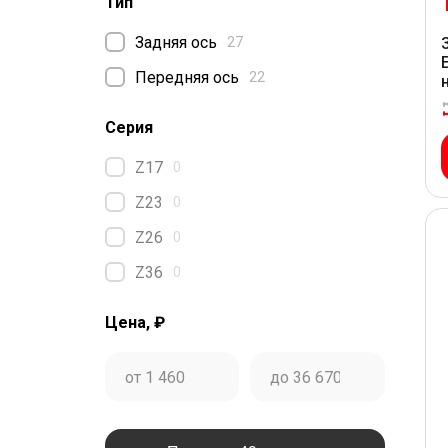
Тип
Задняя ось
27
Передняя ось
22
Серия
Z17
0
Z23
0
Z26
0
Z36
0
Цена, ₽