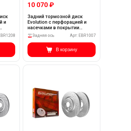
10 070 ₽
диск
Задний тормозной диск
й и
Evolution с перфорацией и
насечками в покрытии
RB_2A
GEOMET для Audi Q5 8RB_6_
 EBR1208
Задняя ось
Арт: EBR1007
В корзину