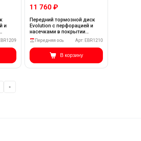
11 760 ₽
к
Передний тормозной диск
й и
Evolution с перфорацией и
насечками в покрытии
RB_7A
GEOMET для Audi Q5 8RB_7A
 EBR1209
Передняя ось
Арт: EBR1210
В корзину
»