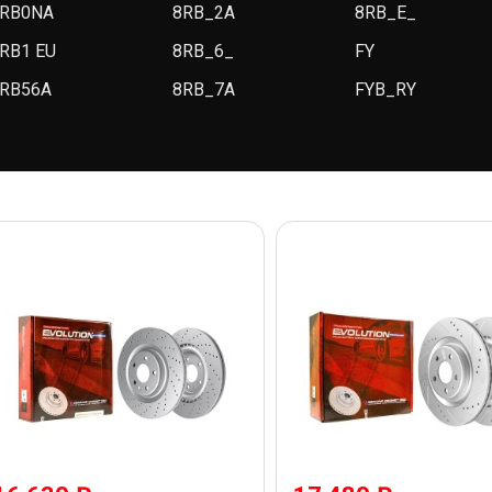
RB0NA
8RB_2A
8RB_E_
RB1 EU
8RB_6_
FY
RB56A
8RB_7A
FYB_RY