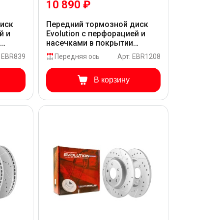
10 890 ₽
диск
Передний тормозной диск
й и
Evolution с перфорацией и
и
насечками в покрытии
GEOMET для Audi Q5 8R
: EBR839
Передняя ось
Арт: EBR1208
В корзину