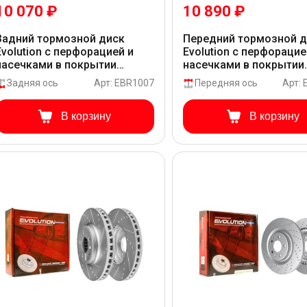
10 070 ₽
10 890 ₽
Задний тормозной диск
Передний тормозной 
Evolution с перфорацией и
Evolution с перфорацие
насечками в покрытии
насечками в покрытии
GEOMET для Audi Q5 8RB_2A
GEOMET для Audi Q5 8
Задняя ось
Арт: EBR1007
Передняя ось
Арт:
В корзину
В корзину