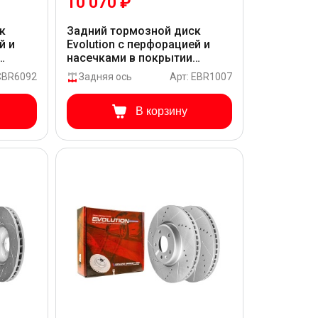
10 070 ₽
к
Задний тормозной диск
й и
Evolution с перфорацией и
насечками в покрытии
GEOMET для Audi Q5 8R
 CBR6092
Задняя ось
Арт: EBR1007
В корзину