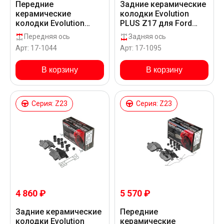
Передние
Задние керамические
керамические
колодки Evolution
колодки Evolution
PLUS Z17 для Ford
PLUS Z17 для Ford
FOCUS III TURNIER CEW
Передняя ось
Задняя ось
FOCUS III TURNIER CEW
Арт: 17-1044
Арт: 17-1095
В корзину
В корзину
Серия: Z23
Серия: Z23
4 860 ₽
5 570 ₽
Задние керамические
Передние
колодки Evolution
керамические