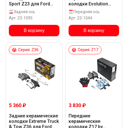
Sport Z23 для Ford
колодки Evolution
FOCUS III TURNIER CEW
Sport Z23 для Ford
Задняя ось
Передняя ось
FOCUS III TURNIER CEW
Арт: 23-1095
Арт: 23-1044
В корзину
В корзину
Серия: Z36
Серия: Z17
5 360 ₽
3 830 ₽
Задние керамические
Передние
колодки Extreme Truck
керамические
& Tow Z36 для Ford
колодки Z17 by