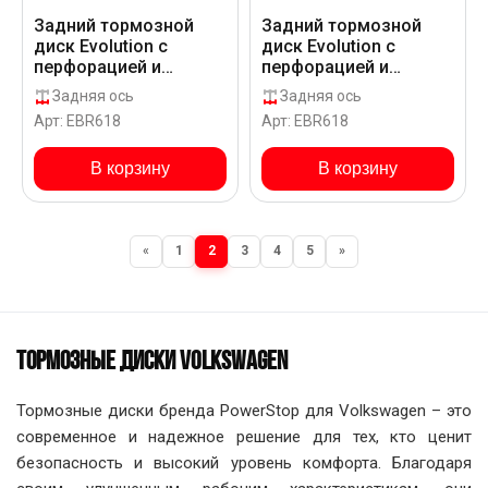
Задний тормозной
Задний тормозной
диск Evolution с
диск Evolution с
перфорацией и
перфорацией и
насечками в покрытии
насечками в покрытии
Задняя ось
Задняя ось
GEOMET для
GEOMET для
Арт: EBR618
Арт: EBR618
Volkswagen BORA
Volkswagen BORA
1J__9_
1J__D_
В корзину
В корзину
«
1
2
3
4
5
»
ТОРМОЗНЫЕ ДИСКИ VOLKSWAGEN
Тормозные диски бренда PowerStop для Volkswagen – это
современное и надежное решение для тех, кто ценит
безопасность и высокий уровень комфорта. Благодаря