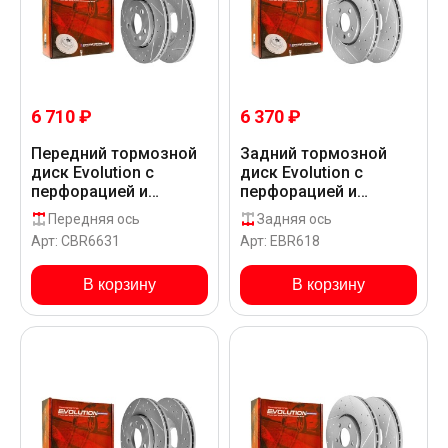
6 710 ₽
6 370 ₽
Передний тормозной
Задний тормозной
диск Evolution с
диск Evolution с
перфорацией и
перфорацией и
насечками, в
насечками в покрытии
Передняя ось
Задняя ось
покрытии GEOMET для
GEOMET для
Арт: CBR6631
Арт: EBR618
Volkswagen BORA
Volkswagen BORA
1J____
1J__3_
В корзину
В корзину