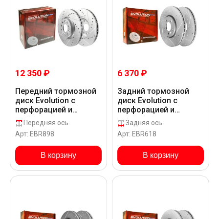
12 350 ₽
6 370 ₽
Передний тормозной
Задний тормозной
диск Evolution с
диск Evolution с
перфорацией и
перфорацией и
насечками в покрытии
насечками в покрытии
Передняя ось
Задняя ось
GEOMET для
GEOMET для
Арт: EBR898
Арт: EBR618
Volkswagen BEETLE
Volkswagen BORA
5C14Q2
1J____
В корзину
В корзину