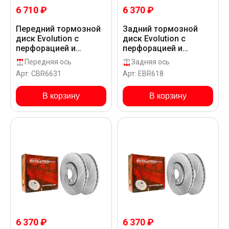
6 710 ₽
6 370 ₽
Передний тормозной
Задний тормозной
диск Evolution с
диск Evolution с
перфорацией и
перфорацией и
насечками, в
насечками в покрытии
Передняя ось
Задняя ось
покрытии GEOMET для
GEOMET для
Арт: CBR6631
Арт: EBR618
Volkswagen BORA
Volkswagen BORA
1J__6_
1J__8_
В корзину
В корзину
6 370 ₽
6 370 ₽