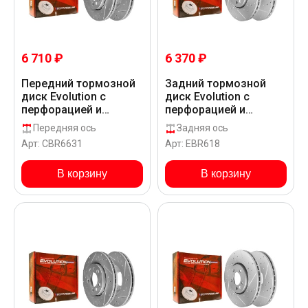
6 710 ₽
6 370 ₽
Передний тормозной
Задний тормозной
диск Evolution с
диск Evolution с
перфорацией и
перфорацией и
насечками, в
насечками в покрытии
Передняя ось
Задняя ось
покрытии GEOMET для
GEOMET для
Арт: CBR6631
Арт: EBR618
Volkswagen BORA
Volkswagen BORA
1J__3_
1J__5_
В корзину
В корзину